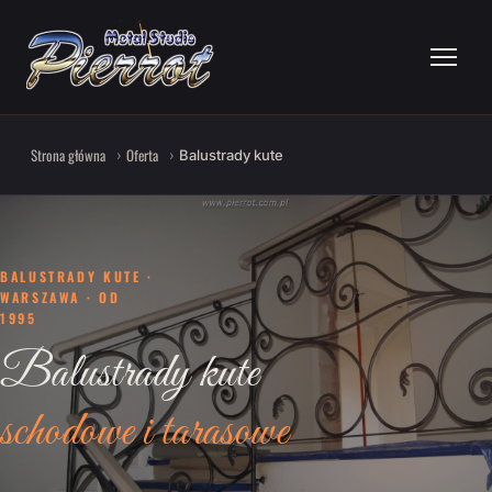
Strona główna
Oferta
Balustrady kute
BALUSTRADY KUTE ·
WARSZAWA · OD
1995
Balustrady kute
schodowe i tarasowe