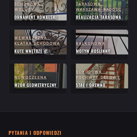
SCHODOWA ·
TARASOWA ·
WOLUTY
WARSZAWA-RADOŚĆ
ORNAMENT KOWALSKI
REALIZACJA TARASOWA
WEWNĘTRZNA ·
KLATKA SCHODOWA
BALKONOWA
KUTE WNĘTRZE
MOTYW ROŚLINNY
SCHODOWA ·
NOWOCZESNA
POCHWYT DĘBOWY
WZÓR GEOMETRYCZNY
STAL I DREWNO
PYTANIA I ODPOWIEDZI