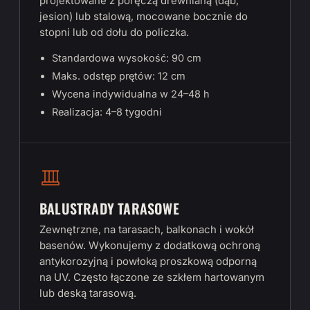
projektowane z poręczą drewnianą (dąb,
jesion) lub stalową, mocowane bocznie do
stopni lub od dołu do policzka.
Standardowa wysokość: 90 cm
Maks. odstęp prętów: 12 cm
Wycena indywidualna w 24–48 h
Realizacja: 4–8 tygodni
BALUSTRADY TARASOWE
Zewnętrzne, na tarasach, balkonach i wokół
basenów. Wykonujemy z dodatkową ochroną
antykorozyjną i powłoką proszkową odporną
na UV. Często łączone ze szkłem hartowanym
lub deską tarasową.