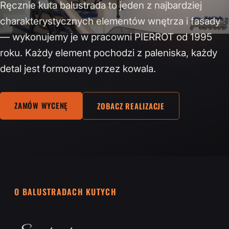
Ręcznie kuta balustrada to jeden z najbardziej
charakterystycznych elementów wnętrza i fasady
— wykonujemy je w pracowni PIERROT od 1995
roku. Każdy element pochodzi z paleniska, każdy
detal jest formowany przez kowala.
ZAMÓW WYCENĘ
ZOBACZ REALIZACJE
O BALUSTRADACH KUTYCH