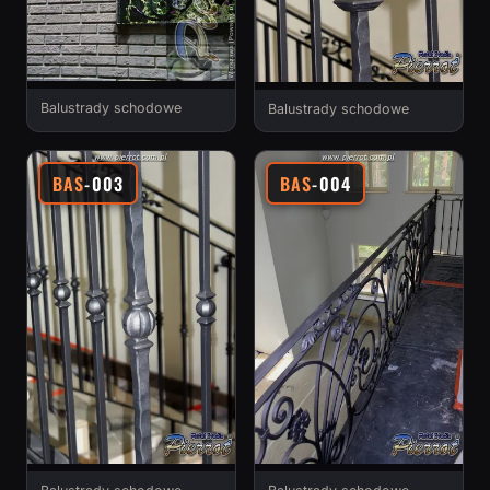
Balustrady schodowe
Balustrady schodowe
BAS
-003
BAS
-004