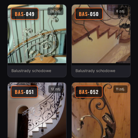
26 zdj.
8 zdj.
BAS
-049
BAS
-050
Balustrady schodowe
Balustrady schodowe
12 zdj.
11 zdj.
BAS
-051
BAS
-052