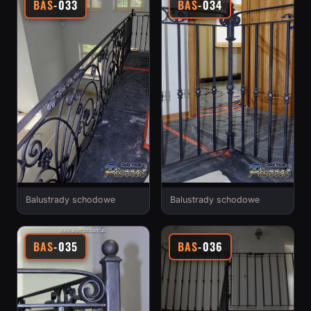
BAS
-033
BAS
-034
Balustrady schodowe
Balustrady schodowe
BAS
-035
BAS
-036