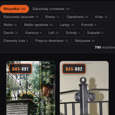
Wszystkie
Balustrady schodowe
790
197
Balustrady tarasowe
Bramy
Ogrodzenia
Kraty
73
71
50
19
Meble
Meble ogrodowe
Lampy
Kominki
65
44
33
6
Daszki
Karnisze
Loft
Schody
Statuetki
23
9
20
1
4
Elementy kute
Poręcze drewniane
Nietypowe
6
75
94
790
wzorów
11 zdj.
BAS
-001
BAS
-002