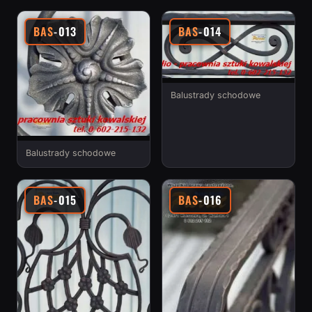
BAS
-013
BAS
-014
Balustrady schodowe
Balustrady schodowe
BAS
-015
BAS
-016