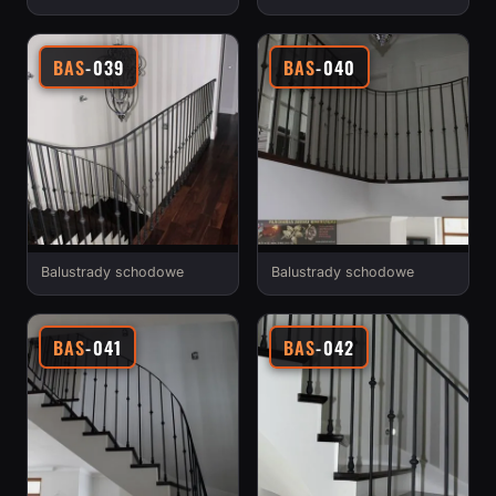
BAS
-039
BAS
-040
Balustrady schodowe
Balustrady schodowe
BAS
-041
BAS
-042