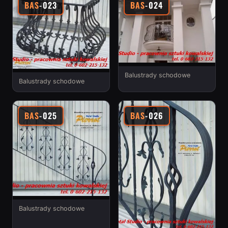
BAS
-023
BAS
-024
Balustrady schodowe
Balustrady schodowe
BAS
-025
BAS
-026
Balustrady schodowe