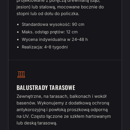
projektowane z poręczą drewnianą (dąb,
jesion) lub stalową, mocowane bocznie do
stopni lub od dołu do policzka.
Standardowa wysokość: 90 cm
Maks. odstęp prętów: 12 cm
Wycena indywidualna w 24–48 h
Realizacja: 4–8 tygodni
BALUSTRADY TARASOWE
Zewnętrzne, na tarasach, balkonach i wokół
basenów. Wykonujemy z dodatkową ochroną
antykorozyjną i powłoką proszkową odporną
na UV. Często łączone ze szkłem hartowanym
lub deską tarasową.