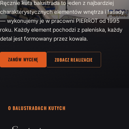
Ręcznie kuta balustrada to jeden z najbardziej
charakterystycznych elementów wnętrza i fasady
— wykonujemy je w pracowni PIERROT od 1995
roku. Każdy element pochodzi z paleniska, każdy
detal jest formowany przez kowala.
ZAMÓW WYCENĘ
ZOBACZ REALIZACJE
O BALUSTRADACH KUTYCH