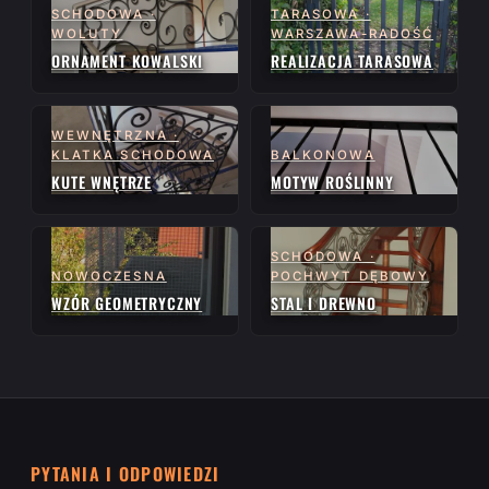
SCHODOWA ·
TARASOWA ·
WOLUTY
WARSZAWA-RADOŚĆ
ORNAMENT KOWALSKI
REALIZACJA TARASOWA
WEWNĘTRZNA ·
KLATKA SCHODOWA
BALKONOWA
KUTE WNĘTRZE
MOTYW ROŚLINNY
SCHODOWA ·
NOWOCZESNA
POCHWYT DĘBOWY
WZÓR GEOMETRYCZNY
STAL I DREWNO
PYTANIA I ODPOWIEDZI