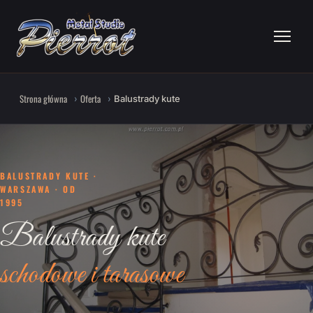
Strona główna
Oferta
Balustrady kute
BALUSTRADY KUTE ·
WARSZAWA · OD
1995
Balustrady kute
schodowe i tarasowe