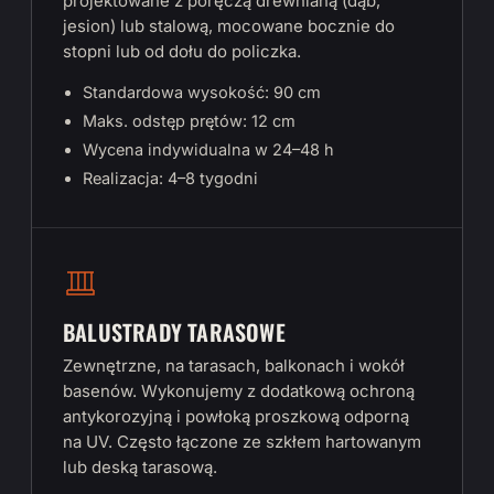
projektowane z poręczą drewnianą (dąb,
jesion) lub stalową, mocowane bocznie do
stopni lub od dołu do policzka.
Standardowa wysokość: 90 cm
Maks. odstęp prętów: 12 cm
Wycena indywidualna w 24–48 h
Realizacja: 4–8 tygodni
BALUSTRADY TARASOWE
Zewnętrzne, na tarasach, balkonach i wokół
basenów. Wykonujemy z dodatkową ochroną
antykorozyjną i powłoką proszkową odporną
na UV. Często łączone ze szkłem hartowanym
lub deską tarasową.