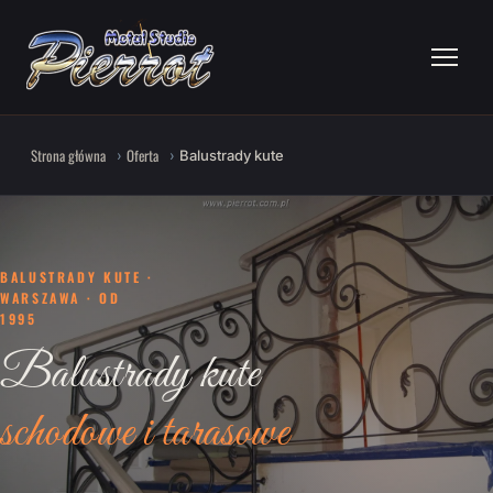
Strona główna
Oferta
Balustrady kute
BALUSTRADY KUTE ·
WARSZAWA · OD
1995
Balustrady kute
schodowe i tarasowe