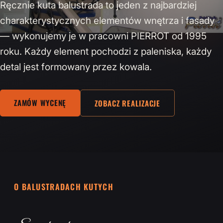
Ręcznie kuta balustrada to jeden z najbardziej
charakterystycznych elementów wnętrza i fasady
— wykonujemy je w pracowni PIERROT od 1995
roku. Każdy element pochodzi z paleniska, każdy
detal jest formowany przez kowala.
ZAMÓW WYCENĘ
ZOBACZ REALIZACJE
O BALUSTRADACH KUTYCH