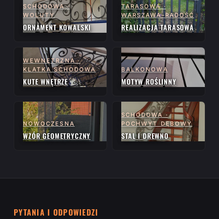
SCHODOWA ·
TARASOWA ·
WOLUTY
WARSZAWA-RADOŚĆ
ORNAMENT KOWALSKI
REALIZACJA TARASOWA
WEWNĘTRZNA ·
KLATKA SCHODOWA
BALKONOWA
KUTE WNĘTRZE
MOTYW ROŚLINNY
SCHODOWA ·
NOWOCZESNA
POCHWYT DĘBOWY
WZÓR GEOMETRYCZNY
STAL I DREWNO
PYTANIA I ODPOWIEDZI