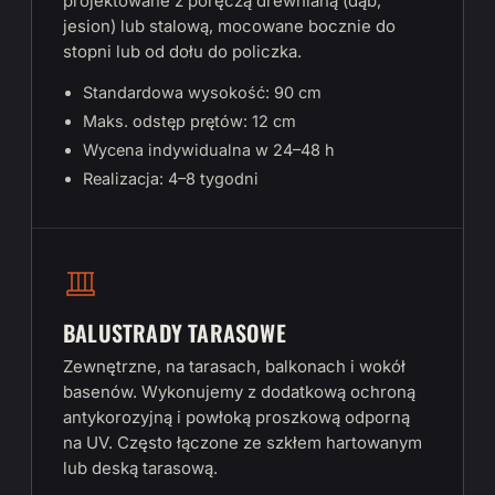
projektowane z poręczą drewnianą (dąb,
jesion) lub stalową, mocowane bocznie do
stopni lub od dołu do policzka.
Standardowa wysokość: 90 cm
Maks. odstęp prętów: 12 cm
Wycena indywidualna w 24–48 h
Realizacja: 4–8 tygodni
BALUSTRADY TARASOWE
Zewnętrzne, na tarasach, balkonach i wokół
basenów. Wykonujemy z dodatkową ochroną
antykorozyjną i powłoką proszkową odporną
na UV. Często łączone ze szkłem hartowanym
lub deską tarasową.