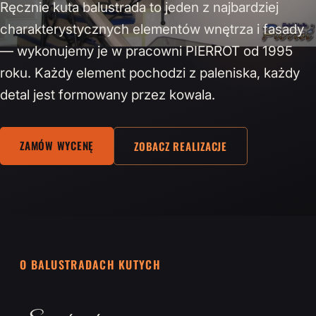
Ręcznie kuta balustrada to jeden z najbardziej
charakterystycznych elementów wnętrza i fasady
— wykonujemy je w pracowni PIERROT od 1995
roku. Każdy element pochodzi z paleniska, każdy
detal jest formowany przez kowala.
ZAMÓW WYCENĘ
ZOBACZ REALIZACJE
O BALUSTRADACH KUTYCH