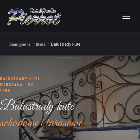
Strona główna
Oferta
Balustrady kute
BALUSTRADY KUTE ·
WARSZAWA · OD
1995
Balustrady kute
schodowe i tarasowe