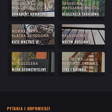
SCHODOWA ·
TARASOWA ·
WOLUTY
WARSZAWA-RADOŚĆ
ORNAMENT KOWALSKI
REALIZACJA TARASOWA
WEWNĘTRZNA ·
KLATKA SCHODOWA
BALKONOWA
KUTE WNĘTRZE
MOTYW ROŚLINNY
SCHODOWA ·
NOWOCZESNA
POCHWYT DĘBOWY
WZÓR GEOMETRYCZNY
STAL I DREWNO
PYTANIA I ODPOWIEDZI