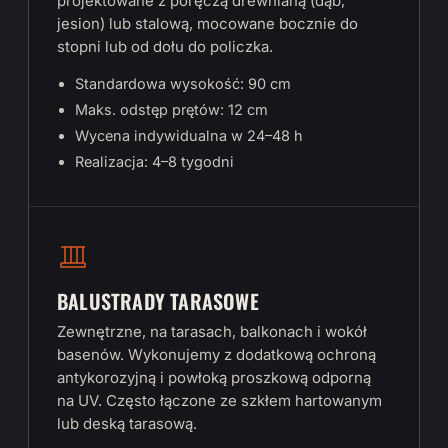
projektowane z poręczą drewnianą (dąb,
jesion) lub stalową, mocowane bocznie do
stopni lub od dołu do policzka.
Standardowa wysokość: 90 cm
Maks. odstęp prętów: 12 cm
Wycena indywidualna w 24–48 h
Realizacja: 4–8 tygodni
BALUSTRADY TARASOWE
Zewnętrzne, na tarasach, balkonach i wokół
basenów. Wykonujemy z dodatkową ochroną
antykorozyjną i powłoką proszkową odporną
na UV. Często łączone ze szkłem hartowanym
lub deską tarasową.