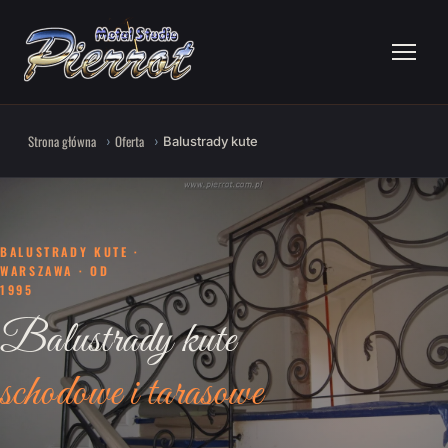
Strona główna
Oferta
Balustrady kute
BALUSTRADY KUTE ·
WARSZAWA · OD
1995
Balustrady kute
schodowe i tarasowe