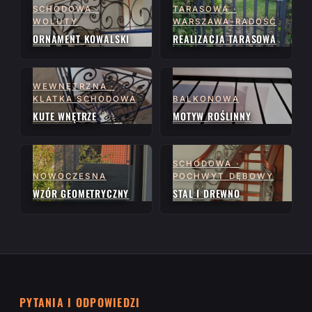
SCHODOWA ·
TARASOWA ·
WOLUTY
WARSZAWA-RADOŚĆ
ORNAMENT KOWALSKI
REALIZACJA TARASOWA
WEWNĘTRZNA ·
KLATKA SCHODOWA
BALKONOWA
KUTE WNĘTRZE
MOTYW ROŚLINNY
SCHODOWA ·
NOWOCZESNA
POCHWYT DĘBOWY
WZÓR GEOMETRYCZNY
STAL I DREWNO
PYTANIA I ODPOWIEDZI