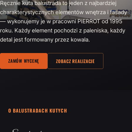
Ręcznie kuta balustrada to jeden z najbardziej
charakterystycznych elementów wnętrza i fasady
— wykonujemy je w pracowni PIERROT od 1995
roku. Każdy element pochodzi z paleniska, każdy
detal jest formowany przez kowala.
ZAMÓW WYCENĘ
ZOBACZ REALIZACJE
O BALUSTRADACH KUTYCH