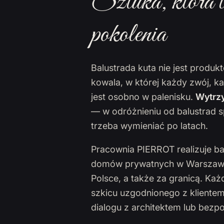
Sztuka, która t
pokolenia
Balustrada kuta nie jest produ
kowala, w której każdy zwój, k
jest osobno w palenisku.
Wytrzy
— w odróżnieniu od balustrad s
trzeba wymieniać po latach.
Pracownia PIERROT realizuje ba
domów prywatnych w Warszawie,
Polsce, a także za granicą. Ka
szkicu uzgodnionego z klientem
dialogu z architektem lub bezp