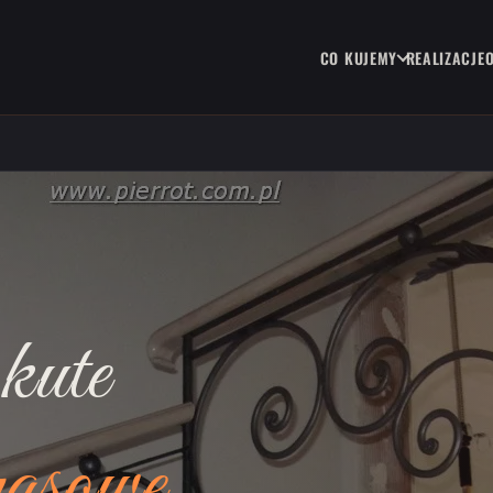
CO KUJEMY
REALIZACJE
kute
rasowe