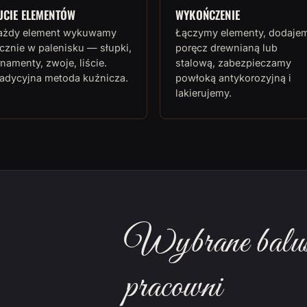
UCIE ELEMENTÓW
WYKOŃCZENIE
ażdy element wykuwamy
Łączymy elementy, dodaje
cznie w palenisku — słupki,
poręcz drewnianą lub
namenty, zwoje, liście.
stalową, zabezpieczamy
radycyjna metoda kuźnicza.
powłoką antykorozyjną i
lakierujemy.
Wybrane balust
pracowni