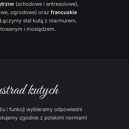
trzne
(schodowe i antresolowe),
owe, ogrodowe) oraz
francuskie
. Łączymy stal kutą z marmurem,
towanym i mosiądzem.
strad kutych
żu i funkcji wybieramy odpowiedni
ektujemy zgodnie z polskimi normami