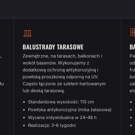
BALUSTRADY TARASOWE
B
,
Zewnętrzne, na tarasach, balkonach i
Pe
wokół basenów. Wykonujemy z
od
dodatkową ochroną antykorozyjną i
fr
powłoką proszkową odporną na UV.
bo
łu
Często łączone ze szkłem hartowanym
za
lub deską tarasową.
el
Standardowa wysokość: 110 cm
Powłoka antykorozyjna (mika żelazowa)
Wycena indywidualna w 24–48 h
Realizacja: 3–6 tygodni