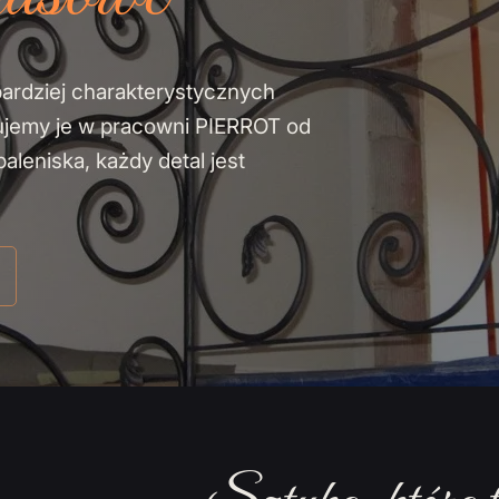
bardziej charakterystycznych
ujemy je w pracowni PIERROT od
leniska, każdy detal jest