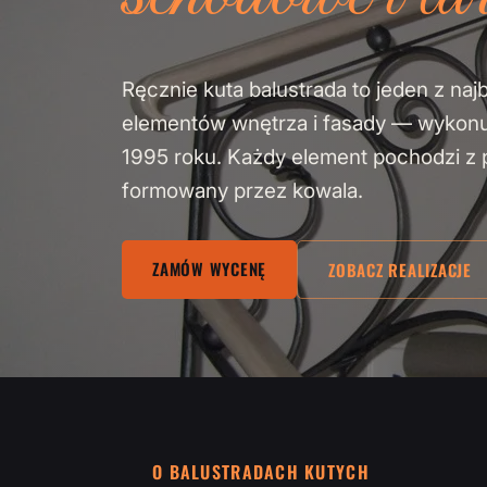
Ręcznie kuta balustrada to jeden z naj
elementów wnętrza i fasady — wykon
1995 roku. Każdy element pochodzi z pa
formowany przez kowala.
ZAMÓW WYCENĘ
ZOBACZ REALIZACJE
O BALUSTRADACH KUTYCH