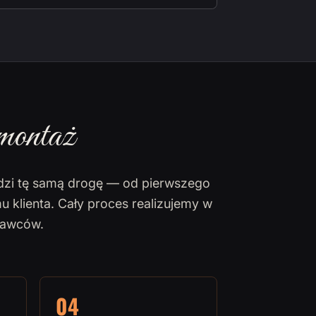
montaż
dzi tę samą drogę — od pierwszego
u klienta. Cały proces realizujemy w
nawców.
04