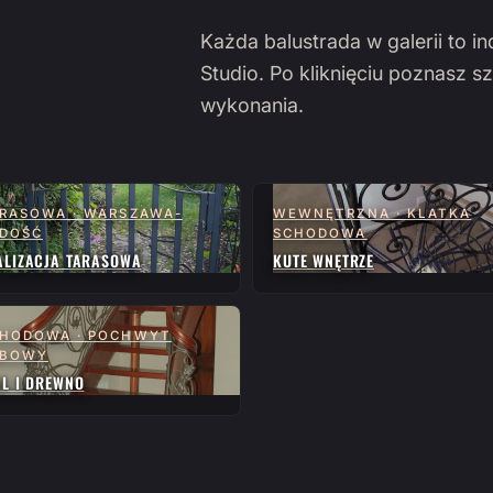
Każda balustrada w galerii to i
Studio. Po kliknięciu poznasz sz
wykonania.
RASOWA · WARSZAWA-
WEWNĘTRZNA · KLATKA
DOŚĆ
SCHODOWA
ALIZACJA TARASOWA
KUTE WNĘTRZE
HODOWA · POCHWYT
ĘBOWY
AL I DREWNO