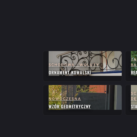
TA
SCHODOWA · WOLUTY
RA
ORNAMENT KOWALSKI
RE
SC
NOWOCZESNA
D
WZÓR GEOMETRYCZNY
ST