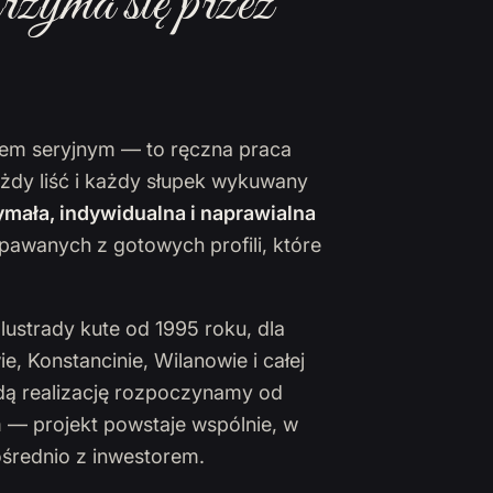
rzyma się przez
ktem seryjnym — to ręczna praca
ażdy liść i każdy słupek wykuwany
mała, indywidualna i naprawialna
pawanych z gotowych profili, które
lustrady kute od 1995 roku, dla
 Konstancinie, Wilanowie i całej
żdą realizację rozpoczynamy od
 — projekt powstaje wspólnie, w
ośrednio z inwestorem.