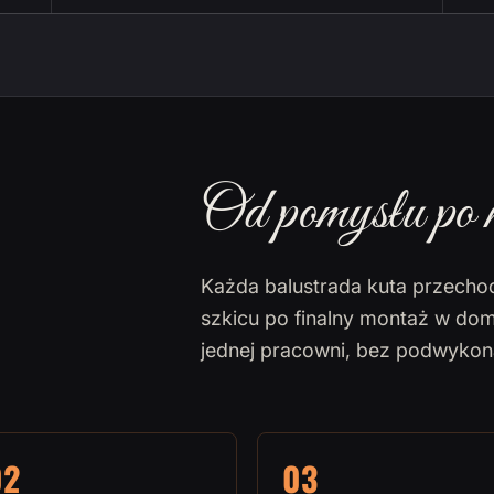
Od pomysłu po 
Każda balustrada kuta przecho
szkicu po finalny montaż w dom
jednej pracowni, bez podwyko
02
03