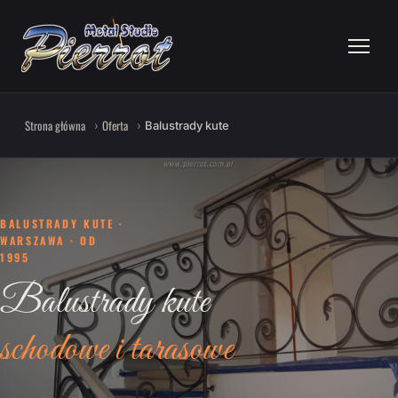
Strona główna
Oferta
Balustrady kute
BALUSTRADY KUTE ·
WARSZAWA · OD
1995
Balustrady kute
schodowe i tarasowe