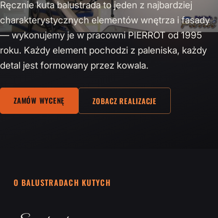
Ręcznie kuta balustrada to jeden z najbardziej
charakterystycznych elementów wnętrza i fasady
— wykonujemy je w pracowni PIERROT od 1995
roku. Każdy element pochodzi z paleniska, każdy
detal jest formowany przez kowala.
ZAMÓW WYCENĘ
ZOBACZ REALIZACJE
O BALUSTRADACH KUTYCH