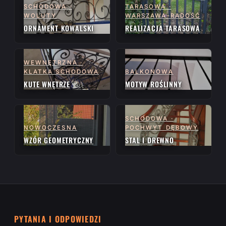
SCHODOWA ·
TARASOWA ·
WOLUTY
WARSZAWA-RADOŚĆ
ORNAMENT KOWALSKI
REALIZACJA TARASOWA
WEWNĘTRZNA ·
KLATKA SCHODOWA
BALKONOWA
KUTE WNĘTRZE
MOTYW ROŚLINNY
SCHODOWA ·
NOWOCZESNA
POCHWYT DĘBOWY
WZÓR GEOMETRYCZNY
STAL I DREWNO
PYTANIA I ODPOWIEDZI