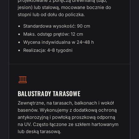
projektowane z poręczą drewnianą (dąb,
jesion) lub stalową, mocowane bocznie do
stopni lub od dołu do policzka.
Standardowa wysokość: 90 cm
Maks. odstęp prętów: 12 cm
Wycena indywidualna w 24–48 h
Realizacja: 4–8 tygodni
BALUSTRADY TARASOWE
Zewnętrzne, na tarasach, balkonach i wokół
basenów. Wykonujemy z dodatkową ochroną
antykorozyjną i powłoką proszkową odporną
na UV. Często łączone ze szkłem hartowanym
lub deską tarasową.