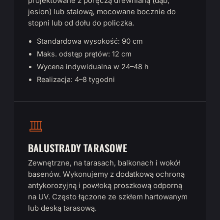
projektowane z poręczą drewnianą (dąb,
jesion) lub stalową, mocowane bocznie do
stopni lub od dołu do policzka.
Standardowa wysokość: 90 cm
Maks. odstęp prętów: 12 cm
Wycena indywidualna w 24–48 h
Realizacja: 4–8 tygodni
BALUSTRADY TARASOWE
Zewnętrzne, na tarasach, balkonach i wokół
basenów. Wykonujemy z dodatkową ochroną
antykorozyjną i powłoką proszkową odporną
na UV. Często łączone ze szkłem hartowanym
lub deską tarasową.