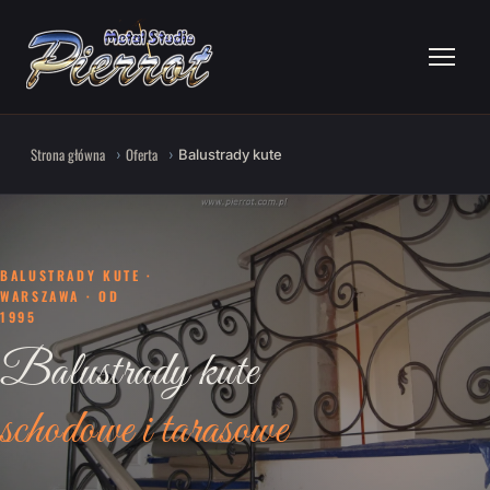
Strona główna
Oferta
Balustrady kute
BALUSTRADY KUTE ·
WARSZAWA · OD
1995
Balustrady kute
schodowe i tarasowe