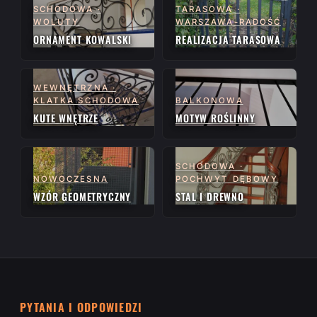
SCHODOWA ·
TARASOWA ·
WOLUTY
WARSZAWA-RADOŚĆ
ORNAMENT KOWALSKI
REALIZACJA TARASOWA
WEWNĘTRZNA ·
KLATKA SCHODOWA
BALKONOWA
KUTE WNĘTRZE
MOTYW ROŚLINNY
SCHODOWA ·
NOWOCZESNA
POCHWYT DĘBOWY
WZÓR GEOMETRYCZNY
STAL I DREWNO
PYTANIA I ODPOWIEDZI