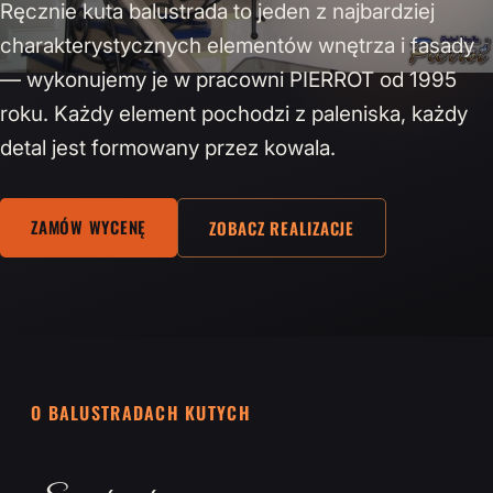
Ręcznie kuta balustrada to jeden z najbardziej
charakterystycznych elementów wnętrza i fasady
— wykonujemy je w pracowni PIERROT od 1995
roku. Każdy element pochodzi z paleniska, każdy
detal jest formowany przez kowala.
ZAMÓW WYCENĘ
ZOBACZ REALIZACJE
O BALUSTRADACH KUTYCH