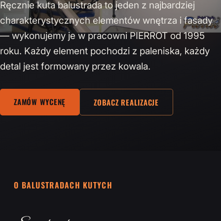
Ręcznie kuta balustrada to jeden z najbardziej
charakterystycznych elementów wnętrza i fasady
— wykonujemy je w pracowni PIERROT od 1995
roku. Każdy element pochodzi z paleniska, każdy
detal jest formowany przez kowala.
ZAMÓW WYCENĘ
ZOBACZ REALIZACJE
O BALUSTRADACH KUTYCH