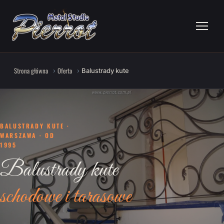
Strona główna
Oferta
Balustrady kute
BALUSTRADY KUTE ·
WARSZAWA · OD
1995
Balustrady kute
schodowe i tarasowe