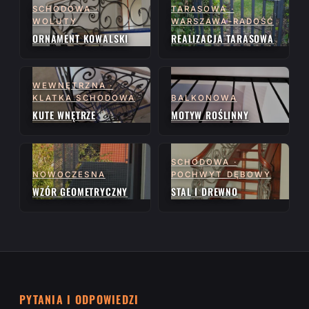
SCHODOWA ·
TARASOWA ·
WOLUTY
WARSZAWA-RADOŚĆ
ORNAMENT KOWALSKI
REALIZACJA TARASOWA
WEWNĘTRZNA ·
KLATKA SCHODOWA
BALKONOWA
KUTE WNĘTRZE
MOTYW ROŚLINNY
SCHODOWA ·
NOWOCZESNA
POCHWYT DĘBOWY
WZÓR GEOMETRYCZNY
STAL I DREWNO
PYTANIA I ODPOWIEDZI