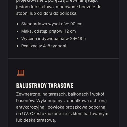
projektowane z poręczą drewnianą (dąb,
jesion) lub stalową, mocowane bocznie do
stopni lub od dołu do policzka.
Standardowa wysokość: 90 cm
Maks. odstęp prętów: 12 cm
Wycena indywidualna w 24–48 h
Realizacja: 4–8 tygodni
BALUSTRADY TARASOWE
Zewnętrzne, na tarasach, balkonach i wokół
basenów. Wykonujemy z dodatkową ochroną
antykorozyjną i powłoką proszkową odporną
na UV. Często łączone ze szkłem hartowanym
lub deską tarasową.