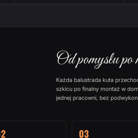
Od pomysłu po 
Każda balustrada kuta przecho
szkicu po finalny montaż w dom
jednej pracowni, bez podwyko
02
03