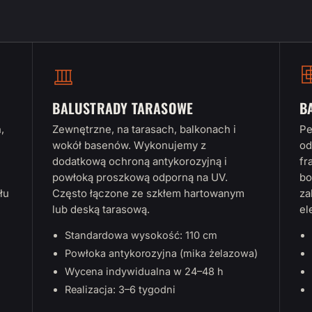
BALUSTRADY TARASOWE
B
,
Zewnętrzne, na tarasach, balkonach i
Pe
wokół basenów. Wykonujemy z
od
dodatkową ochroną antykorozyjną i
fr
powłoką proszkową odporną na UV.
bo
łu
Często łączone ze szkłem hartowanym
za
lub deską tarasową.
el
Standardowa wysokość: 110 cm
Powłoka antykorozyjna (mika żelazowa)
Wycena indywidualna w 24–48 h
Realizacja: 3–6 tygodni