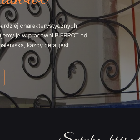
bardziej charakterystycznych
ujemy je w pracowni PIERROT od
leniska, każdy detal jest