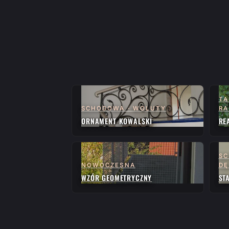
TA
SCHODOWA · WOLUTY
RA
ORNAMENT KOWALSKI
RE
SC
NOWOCZESNA
D
WZÓR GEOMETRYCZNY
ST