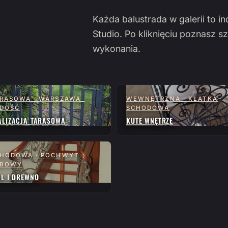
Każda balustrada w galerii to i
Studio. Po kliknięciu poznasz sz
wykonania.
RASOWA · WARSZAWA-
WEWNĘTRZNA · KLATKA
DOŚĆ
SCHODOWA
ALIZACJA TARASOWA
KUTE WNĘTRZE
HODOWA · POCHWYT
ĘBOWY
AL I DREWNO