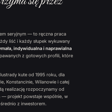
rzyma się przez
ktem seryjnym — to ręczna praca
ażdy liść i każdy słupek wykuwany
mała, indywidualna i naprawialna
pawanych z gotowych profili, które
lustrady kute od 1995 roku, dla
 Konstancinie, Wilanowie i całej
żdą realizację rozpoczynamy od
 — projekt powstaje wspólnie, w
ośrednio z inwestorem.