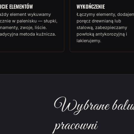
UCIE ELEMENTÓW
WYKOŃCZENIE
ażdy element wykuwamy
Łączymy elementy, dodaje
cznie w palenisku — słupki,
poręcz drewnianą lub
namenty, zwoje, liście.
stalową, zabezpieczamy
radycyjna metoda kuźnicza.
powłoką antykorozyjną i
lakierujemy.
Wybrane balust
pracowni