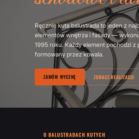
Ręcznie kuta balustrada to jeden z naj
elementów wnętrza i fasady — wykon
1995 roku. Każdy element pochodzi z pa
formowany przez kowala.
ZAMÓW WYCENĘ
ZOBACZ REALIZACJE
O BALUSTRADACH KUTYCH