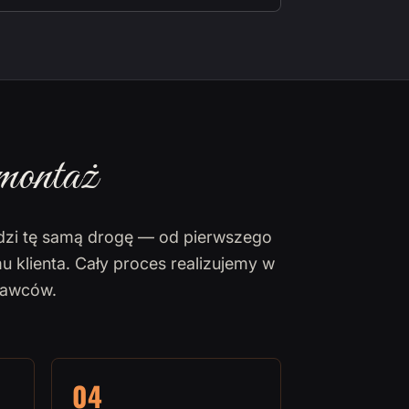
montaż
dzi tę samą drogę — od pierwszego
u klienta. Cały proces realizujemy w
nawców.
04