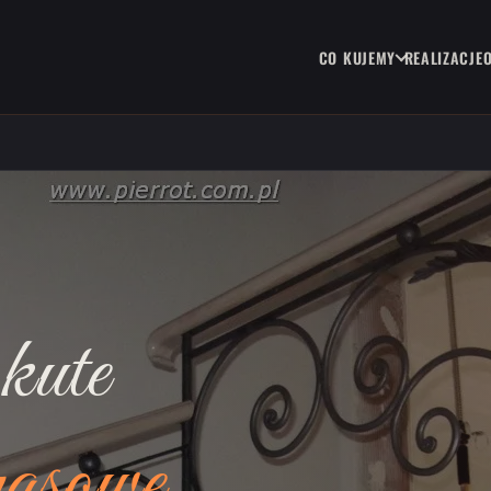
CO KUJEMY
REALIZACJE
kute
rasowe