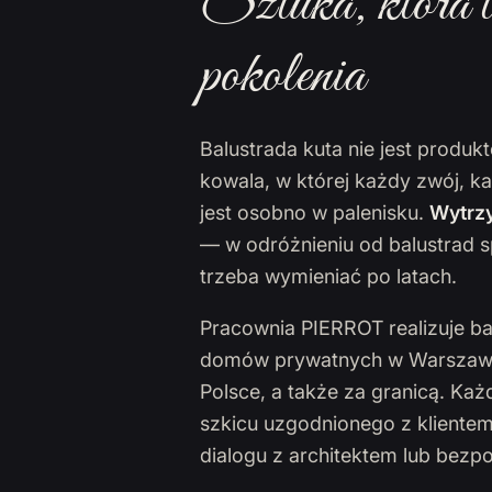
Sztuka, która t
pokolenia
Balustrada kuta nie jest produ
kowala, w której każdy zwój, k
jest osobno w palenisku.
Wytrzy
— w odróżnieniu od balustrad s
trzeba wymieniać po latach.
Pracownia PIERROT realizuje ba
domów prywatnych w Warszawie,
Polsce, a także za granicą. Ka
szkicu uzgodnionego z klientem
dialogu z architektem lub bezp