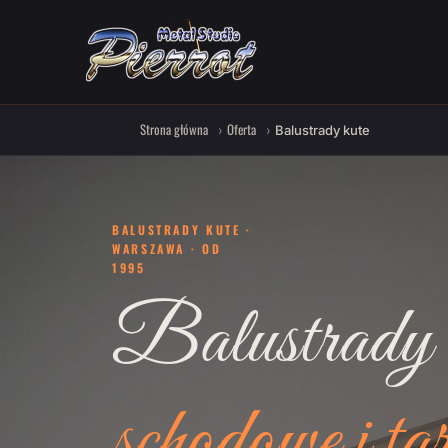
Strona główna
Oferta
Balustrady kute
BALUSTRADY KUTE ·
WARSZAWA · OD
1995
Balustrady 
schodowe i ta