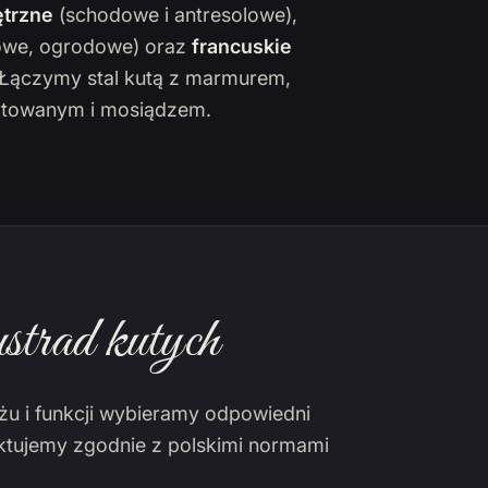
trzne
(schodowe i antresolowe),
owe, ogrodowe) oraz
francuskie
. Łączymy stal kutą z marmurem,
towanym i mosiądzem.
strad kutych
żu i funkcji wybieramy odpowiedni
ektujemy zgodnie z polskimi normami