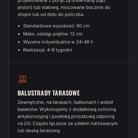
projektowane z poręczą drewnianą (dąb,
jesion) lub stalową, mocowane bocznie do
stopni lub od dołu do policzka.
Standardowa wysokość: 90 cm
Maks. odstęp prętów: 12 cm
Wycena indywidualna w 24–48 h
Realizacja: 4–8 tygodni
BALUSTRADY TARASOWE
Zewnętrzne, na tarasach, balkonach i wokół
basenów. Wykonujemy z dodatkową ochroną
antykorozyjną i powłoką proszkową odporną
na UV. Często łączone ze szkłem hartowanym
lub deską tarasową.