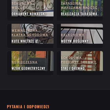
SCHODOWA ·
TARASOWA ·
WOLUTY
WARSZAWA-RADOŚĆ
ORNAMENT KOWALSKI
REALIZACJA TARASOWA
WEWNĘTRZNA ·
KLATKA SCHODOWA
BALKONOWA
KUTE WNĘTRZE
MOTYW ROŚLINNY
SCHODOWA ·
NOWOCZESNA
POCHWYT DĘBOWY
WZÓR GEOMETRYCZNY
STAL I DREWNO
PYTANIA I ODPOWIEDZI