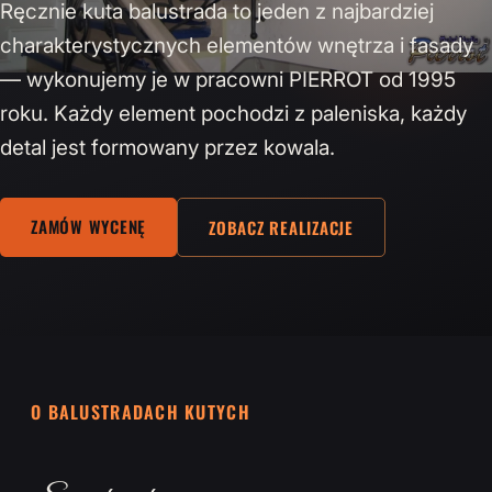
Ręcznie kuta balustrada to jeden z najbardziej
charakterystycznych elementów wnętrza i fasady
— wykonujemy je w pracowni PIERROT od 1995
roku. Każdy element pochodzi z paleniska, każdy
detal jest formowany przez kowala.
ZAMÓW WYCENĘ
ZOBACZ REALIZACJE
O BALUSTRADACH KUTYCH