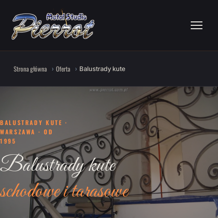
Strona główna
Oferta
Balustrady kute
BALUSTRADY KUTE ·
WARSZAWA · OD
1995
Balustrady kute
schodowe i tarasowe