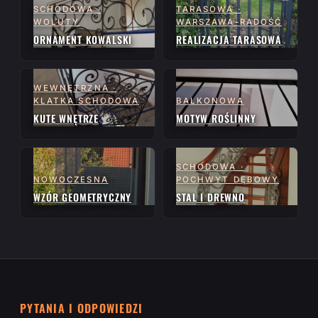
SCHODOWA ·
TARASOWA ·
WOLUTY
WARSZAWA-RADOŚĆ
ORNAMENT KOWALSKI
REALIZACJA TARASOWA
WEWNĘTRZNA ·
KLATKA SCHODOWA
BALKONOWA
KUTE WNĘTRZE
MOTYW ROŚLINNY
SCHODOWA ·
NOWOCZESNA
POCHWYT DĘBOWY
WZÓR GEOMETRYCZNY
STAL I DREWNO
PYTANIA I ODPOWIEDZI