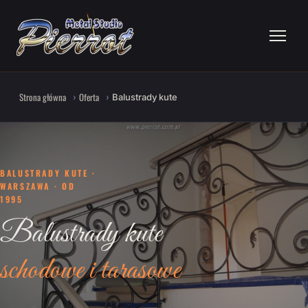
Strona główna
Oferta
Balustrady kute
BALUSTRADY KUTE ·
WARSZAWA · OD
1995
Balustrady kute
schodowe i tarasowe