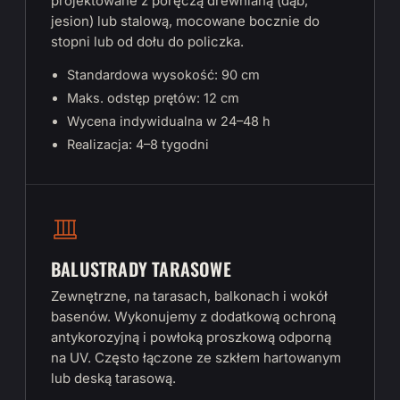
projektowane z poręczą drewnianą (dąb,
jesion) lub stalową, mocowane bocznie do
stopni lub od dołu do policzka.
Standardowa wysokość: 90 cm
Maks. odstęp prętów: 12 cm
Wycena indywidualna w 24–48 h
Realizacja: 4–8 tygodni
BALUSTRADY TARASOWE
Zewnętrzne, na tarasach, balkonach i wokół
basenów. Wykonujemy z dodatkową ochroną
antykorozyjną i powłoką proszkową odporną
na UV. Często łączone ze szkłem hartowanym
lub deską tarasową.