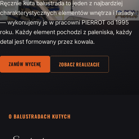
Ręcznie kuta balustrada to jeden z najbardziej
charakterystycznych elementów wnętrza i fasady
— wykonujemy je w pracowni PIERROT od 1995
roku. Każdy element pochodzi z paleniska, każdy
detal jest formowany przez kowala.
ZAMÓW WYCENĘ
ZOBACZ REALIZACJE
O BALUSTRADACH KUTYCH