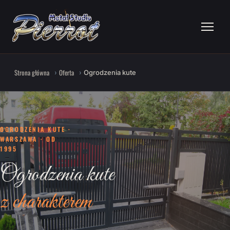
Strona główna
Oferta
Ogrodzenia kute
OGRODZENIA KUTE ·
WARSZAWA · OD
1995
Ogrodzenia kute
z charakterem