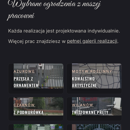
Wybrane ogrodzenia z naszej
pracowni
Każda realizacja jest projektowana indywidualnie.
Więcej prac znajdziesz w
pełnej galerii realizacji
.
AŻUROWE
MOTYW ROŚLINNY
PRZĘSŁA Z
KOWALSTWO
ORNAMENTEM
ARTYSTYCZNE
CZARNÓW
WILANÓW
Z PODMURÓWKĄ
TWISTOWANE PRĘTY