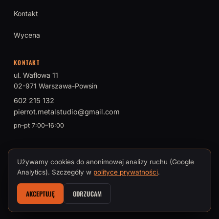
Kontakt
Wycena
KONTAKT
ul. Waflowa 11
02-971 Warszawa-Powsin
602 215 132
pierrot.metalstudio@gmail.com
pn–pt 7:00–16:00
Używamy cookies do anonimowej analizy ruchu (Google
© 2026 PIERROT Metal Studio · Tomasz Brokman, Mistrz Sztuki
Analytics). Szczegóły w
polityce prywatności
.
Kowalskiej
AKCEPTUJĘ
ODRZUCAM
Polityka prywatności i cookies