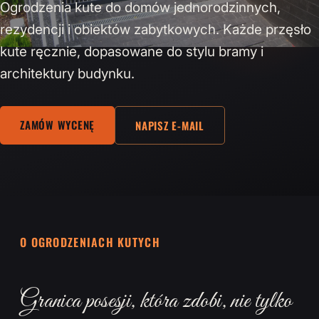
Ogrodzenia kute do domów jednorodzinnych,
rezydencji i obiektów zabytkowych. Każde przęsło
kute ręcznie, dopasowane do stylu bramy i
architektury budynku.
ZAMÓW WYCENĘ
NAPISZ E-MAIL
O OGRODZENIACH KUTYCH
Granica posesji, która zdobi, nie tylko