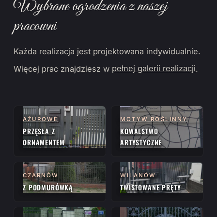
Wybrane ogrodzenia z naszej
pracowni
Każda realizacja jest projektowana indywidualnie.
Więcej prac znajdziesz w
pełnej galerii realizacji
.
AŻUROWE
MOTYW ROŚLINNY
PRZĘSŁA Z
KOWALSTWO
ORNAMENTEM
ARTYSTYCZNE
CZARNÓW
WILANÓW
Z PODMURÓWKĄ
TWISTOWANE PRĘTY