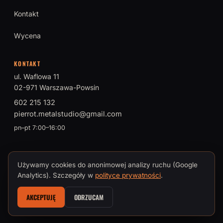
Kontakt
Wycena
KONTAKT
ul. Waflowa 11
02-971 Warszawa-Powsin
602 215 132
pierrot.metalstudio@gmail.com
pn–pt 7:00–16:00
Używamy cookies do anonimowej analizy ruchu (Google
© 2026 PIERROT Metal Studio · Tomasz Brokman, Mistrz Sztuki
Analytics). Szczegóły w
polityce prywatności
.
Kowalskiej
AKCEPTUJĘ
ODRZUCAM
Polityka prywatności i cookies