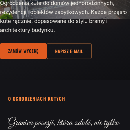
Ogrodzenia kute do domów jednorodzinnych,
rezydencji i obiektów zabytkowych. Każde przęsło
kute ręcznie, dopasowane do stylu bramy i
architektury budynku.
ZAMÓW WYCENĘ
NAPISZ E-MAIL
O OGRODZENIACH KUTYCH
Granica posesji, która zdobi, nie tylko