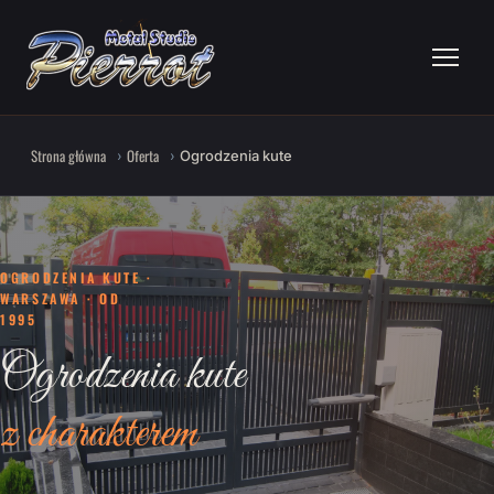
Strona główna
Oferta
Ogrodzenia kute
OGRODZENIA KUTE ·
WARSZAWA · OD
1995
Ogrodzenia kute
z charakterem