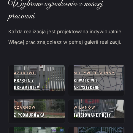
Wybrane ogrodzenia z naszej
pracowni
Każda realizacja jest projektowana indywidualnie.
Więcej prac znajdziesz w
pełnej galerii realizacji
.
AŻUROWE
MOTYW ROŚLINNY
PRZĘSŁA Z
KOWALSTWO
ORNAMENTEM
ARTYSTYCZNE
CZARNÓW
WILANÓW
Z PODMURÓWKĄ
TWISTOWANE PRĘTY