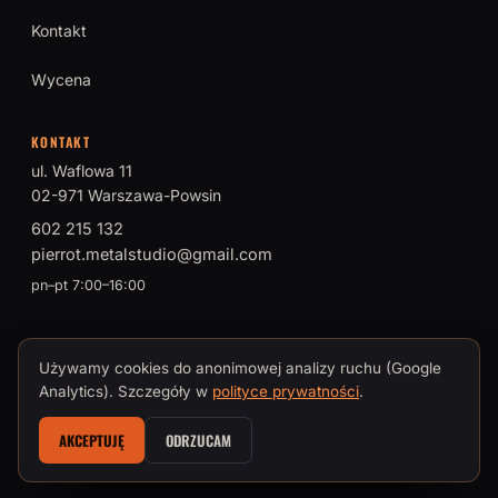
Kontakt
Wycena
KONTAKT
ul. Waflowa 11
02-971 Warszawa-Powsin
602 215 132
pierrot.metalstudio@gmail.com
pn–pt 7:00–16:00
Używamy cookies do anonimowej analizy ruchu (Google
© 2026 PIERROT Metal Studio · Tomasz Brokman, Mistrz Sztuki
Analytics). Szczegóły w
polityce prywatności
.
Kowalskiej
AKCEPTUJĘ
ODRZUCAM
Polityka prywatności i cookies