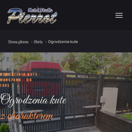
Strona główna
Oferta
Ogrodzenia kute
OGRODZENIA KUTE ·
WARSZAWA · OD
1995
Ogrodzenia kute
z charakterem