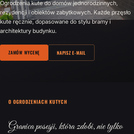
Ogrodzenia kute do domów jednorodzinnych,
rezydencji i obiektów zabytkowych. Każde przęsło
kute ręcznie, dopasowane do stylu bramy i
architektury budynku.
ZAMÓW WYCENĘ
NAPISZ E-MAIL
O OGRODZENIACH KUTYCH
Granica posesji, która zdobi, nie tylko