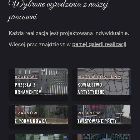
Wybrane ogrodzenia z naszej
pracowni
Każda realizacja jest projektowana indywidualnie.
Więcej prac znajdziesz w
pełnej galerii realizacji
.
AŻUROWE
MOTYW ROŚLINNY
PRZĘSŁA Z
KOWALSTWO
ORNAMENTEM
ARTYSTYCZNE
CZARNÓW
WILANÓW
Z PODMURÓWKĄ
TWISTOWANE PRĘTY