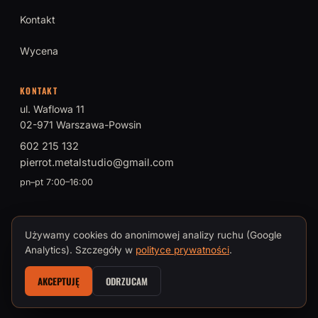
Kontakt
Wycena
KONTAKT
ul. Waflowa 11
02-971 Warszawa-Powsin
602 215 132
pierrot.metalstudio@gmail.com
pn–pt 7:00–16:00
Używamy cookies do anonimowej analizy ruchu (Google
© 2026 PIERROT Metal Studio · Tomasz Brokman, Mistrz Sztuki
Analytics). Szczegóły w
polityce prywatności
.
Kowalskiej
AKCEPTUJĘ
ODRZUCAM
Polityka prywatności i cookies