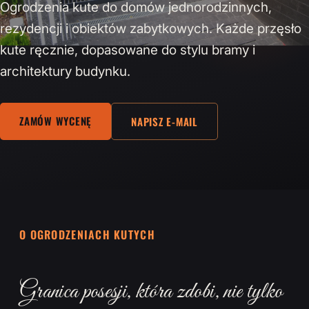
Ogrodzenia kute do domów jednorodzinnych,
rezydencji i obiektów zabytkowych. Każde przęsło
kute ręcznie, dopasowane do stylu bramy i
architektury budynku.
ZAMÓW WYCENĘ
NAPISZ E-MAIL
O OGRODZENIACH KUTYCH
Granica posesji, która zdobi, nie tylko