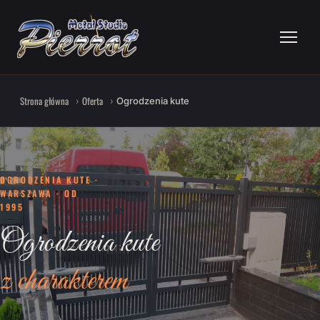
Strona główna
Oferta
Ogrodzenia kute
OGRODZENIA KUTE ·
WARSZAWA · OD
1995
Ogrodzenia kute
z charakterem