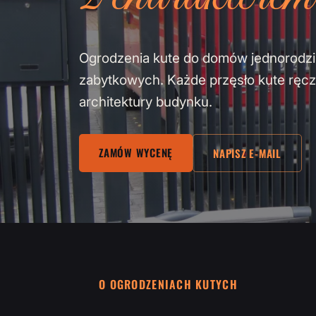
Ogrodzenia kute do domów jednorodzin
zabytkowych. Każde przęsło kute ręcz
architektury budynku.
ZAMÓW WYCENĘ
NAPISZ E-MAIL
O OGRODZENIACH KUTYCH