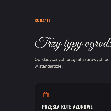
RODZAJE
Trzy typy ogrodz
Od klasycznych przęseł ażurowych po r
w standardzie.
PRZĘSŁA KUTE AŻUROWE