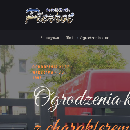
Strona główna
Oferta
Ogrodzenia kute
OGRODZENIA KUTE ·
WARSZAWA · OD
1995
Ogrodzenia k
z charakterem