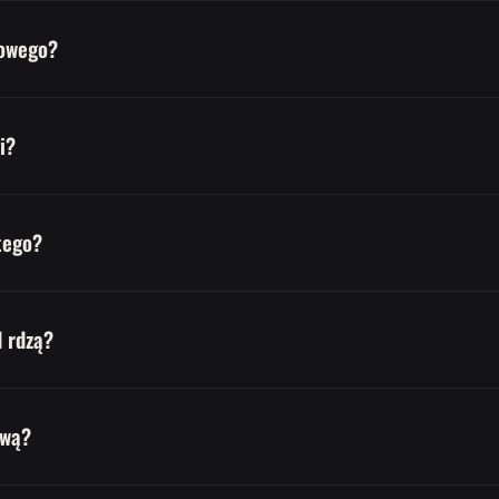
lowego?
i?
tego?
d rdzą?
awą?