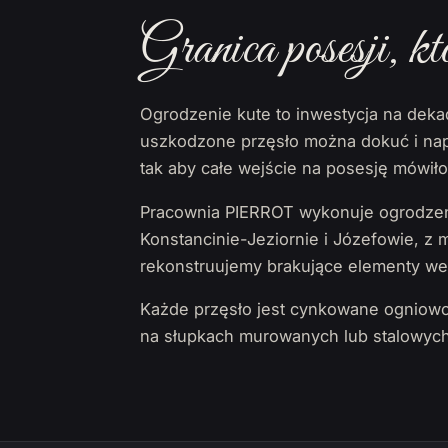
Granica posesji, kt
Ogrodzenie kute to inwestycja na dek
uszkodzone przęsło można dokuć i nap
tak aby całe wejście na posesję mówił
Pracownia PIERROT wykonuje ogrodzeni
Konstancinie-Jeziornie i Józefowie, z
rekonstruujemy brakujące elementy wed
Każde przęsło jest cynkowane ogniowo
na słupkach murowanych lub stalowych 