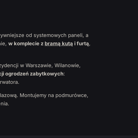
sywniejsze od systemowych paneli, a
nie,
w komplecie z
bramą kutą
i furtą
,
ydencji w Warszawie, Wilanowie,
ji ogrodzeń zabytkowych
:
rwatora.
żelazową. Montujemy na podmurówce,
nia.