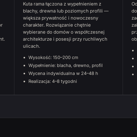
Kuta rama łączona z wypełnieniem z
Od
blachy, drewna lub poziomych profili —
do
większa prywatność i nowoczesny
za
ór
charakter. Rozwiązanie chętnie
za
wybierane do domów o współczesnej
pr
nt.
architekturze i posesji przy ruchliwych
ob
ulicach.
Wysokość: 150–200 cm
Wypełnienie: blacha, drewno, profil
Wycena indywidualna w 24–48 h
Realizacja: 4–8 tygodni