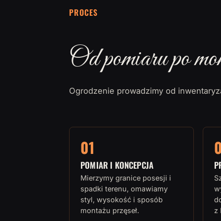
PROCES
Od pomiaru po mo
Ogrodzenie prowadzimy od inwentaryza
01
POMIAR I KONCEPCJA
P
Mierzymy granice posesji i
Sz
spadki terenu, omawiamy
w
styl, wysokość i sposób
d
montażu przęseł.
z