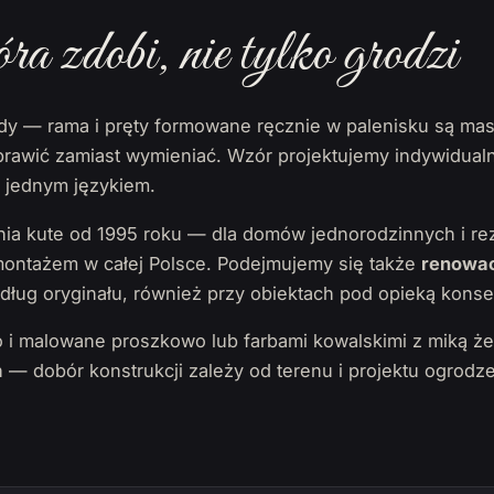
óra zdobi, nie tylko grodzi
ady — rama i pręty formowane ręcznie w palenisku są ma
rawić zamiast wymieniać. Wzór projektujemy indywidual
o jednym językiem.
a kute od 1995 roku — dla domów jednorodzinnych i rez
 montażem w całej Polsce. Podejmujemy się także
renowac
ług oryginału, również przy obiektach pod opieką konse
 i malowane proszkowo lub farbami kowalskimi z miką 
— dobór konstrukcji zależy od terenu i projektu ogrodze