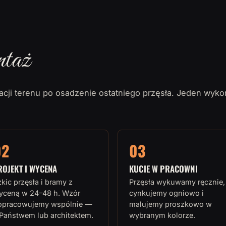
ntaż
cji terenu po osadzenie ostatniego przęsła. Jeden wyko
02
03
ROJEKT I WYCENA
KUCIE W PRACOWNI
kic przęsła i bramy z
Przęsła wykuwamy ręcznie,
yceną w 24–48 h. Wzór
cynkujemy ogniowo i
opracowujemy wspólnie —
malujemy proszkowo w
 Państwem lub architektem.
wybranym kolorze.