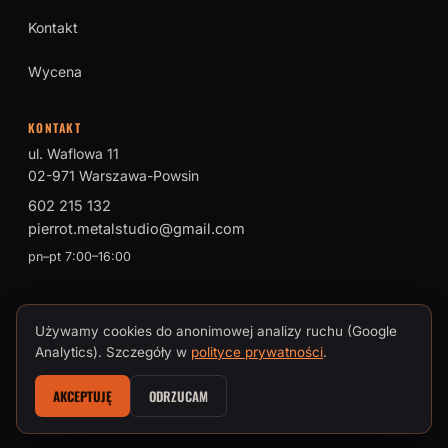
Kontakt
Wycena
KONTAKT
ul. Waflowa 11
02-971 Warszawa-Powsin
602 215 132
pierrot.metalstudio@gmail.com
pn–pt 7:00–16:00
Używamy cookies do anonimowej analizy ruchu (Google
© 2026 PIERROT Metal Studio · Tomasz Brokman, Mistrz Sztuki
Analytics). Szczegóły w
polityce prywatności
.
Kowalskiej
AKCEPTUJĘ
ODRZUCAM
Polityka prywatności i cookies