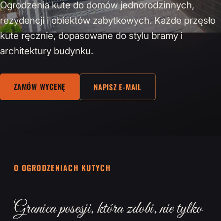
Ogrodzenia kute do domów jednorodzinnych,
rezydencji i obiektów zabytkowych. Każde przęsło
kute ręcznie, dopasowane do stylu bramy i
architektury budynku.
ZAMÓW WYCENĘ
NAPISZ E-MAIL
O OGRODZENIACH KUTYCH
Granica posesji, która zdobi, nie tylko