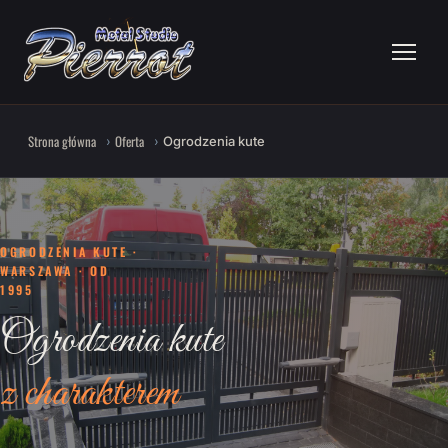
Strona główna
Oferta
Ogrodzenia kute
OGRODZENIA KUTE ·
WARSZAWA · OD
1995
Ogrodzenia kute
z charakterem