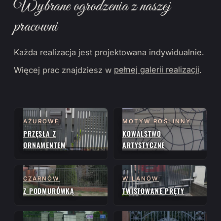
Wybrane ogrodzenia z naszej
pracowni
Każda realizacja jest projektowana indywidualnie.
Więcej prac znajdziesz w
pełnej galerii realizacji
.
AŻUROWE
MOTYW ROŚLINNY
PRZĘSŁA Z
KOWALSTWO
ORNAMENTEM
ARTYSTYCZNE
CZARNÓW
WILANÓW
Z PODMURÓWKĄ
TWISTOWANE PRĘTY