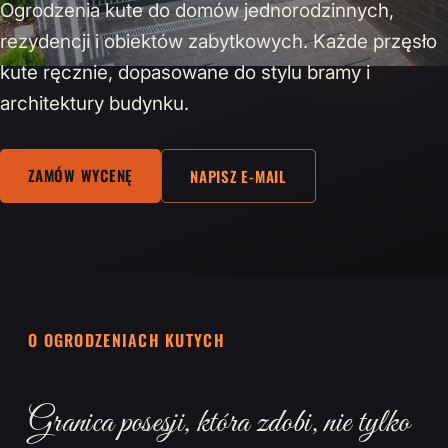
Ogrodzenia kute do domów jednorodzinnych,
rezydencji i obiektów zabytkowych. Każde przęsło
kute ręcznie, dopasowane do stylu bramy i
architektury budynku.
ZAMÓW WYCENĘ
NAPISZ E-MAIL
O OGRODZENIACH KUTYCH
Granica posesji, która zdobi, nie tylko