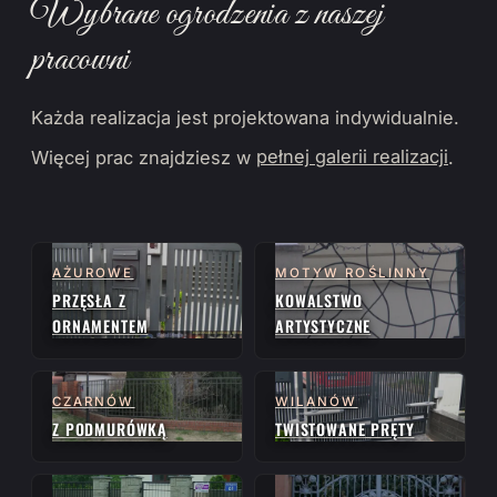
Wybrane ogrodzenia z naszej
pracowni
Każda realizacja jest projektowana indywidualnie.
Więcej prac znajdziesz w
pełnej galerii realizacji
.
AŻUROWE
MOTYW ROŚLINNY
PRZĘSŁA Z
KOWALSTWO
ORNAMENTEM
ARTYSTYCZNE
CZARNÓW
WILANÓW
Z PODMURÓWKĄ
TWISTOWANE PRĘTY