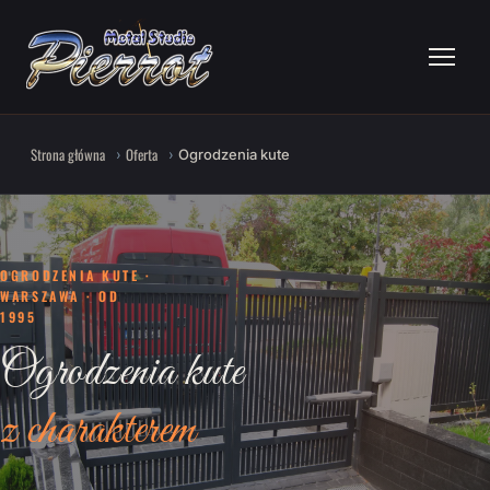
Strona główna
Oferta
Ogrodzenia kute
OGRODZENIA KUTE ·
WARSZAWA · OD
1995
Ogrodzenia kute
z charakterem