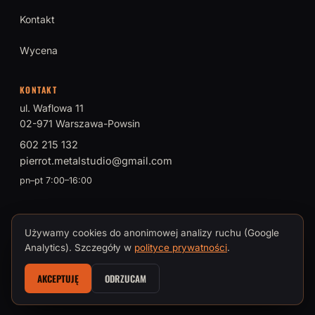
Kontakt
Wycena
KONTAKT
ul. Waflowa 11
02-971 Warszawa-Powsin
602 215 132
pierrot.metalstudio@gmail.com
pn–pt 7:00–16:00
Używamy cookies do anonimowej analizy ruchu (Google
© 2026 PIERROT Metal Studio · Tomasz Brokman, Mistrz Sztuki
Analytics). Szczegóły w
polityce prywatności
.
Kowalskiej
AKCEPTUJĘ
ODRZUCAM
Polityka prywatności i cookies