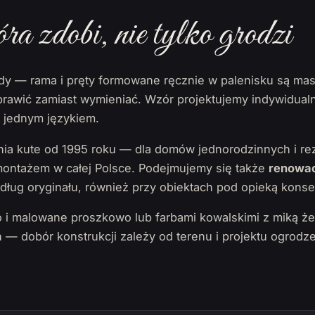
óra zdobi, nie tylko grodzi
ady — rama i pręty formowane ręcznie w palenisku są ma
rawić zamiast wymieniać. Wzór projektujemy indywidual
o jednym językiem.
a kute od 1995 roku — dla domów jednorodzinnych i rez
 montażem w całej Polsce. Podejmujemy się także
renowac
ług oryginału, również przy obiektach pod opieką konse
 i malowane proszkowo lub farbami kowalskimi z miką 
— dobór konstrukcji zależy od terenu i projektu ogrodze