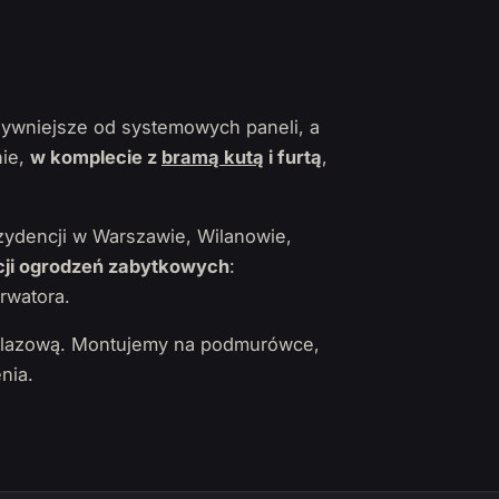
sywniejsze od systemowych paneli, a
nie,
w komplecie z
bramą kutą
i furtą
,
ydencji w Warszawie, Wilanowie,
ji ogrodzeń zabytkowych
:
rwatora.
żelazową. Montujemy na podmurówce,
nia.