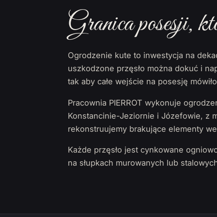
Granica posesji, kt
Ogrodzenie kute to inwestycja na dek
uszkodzone przęsło można dokuć i nap
tak aby całe wejście na posesję mówił
Pracownia PIERROT wykonuje ogrodzeni
Konstancinie-Jeziornie i Józefowie, z
rekonstruujemy brakujące elementy wed
Każde przęsło jest cynkowane ogniowo
na słupkach murowanych lub stalowych 