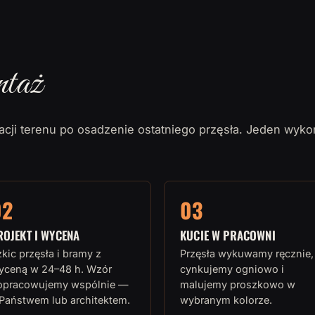
ntaż
cji terenu po osadzenie ostatniego przęsła. Jeden wyko
02
03
ROJEKT I WYCENA
KUCIE W PRACOWNI
kic przęsła i bramy z
Przęsła wykuwamy ręcznie,
yceną w 24–48 h. Wzór
cynkujemy ogniowo i
opracowujemy wspólnie —
malujemy proszkowo w
 Państwem lub architektem.
wybranym kolorze.