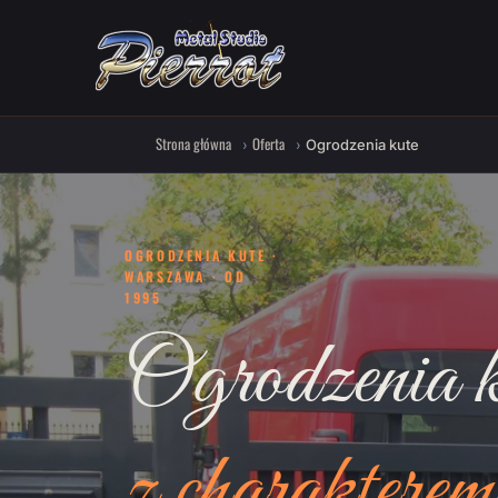
Strona główna
Oferta
Ogrodzenia kute
OGRODZENIA KUTE ·
WARSZAWA · OD
1995
Ogrodzenia k
z charakterem