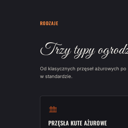
RODZAJE
Trzy typy ogrodz
Od klasycznych przęseł ażurowych po r
w standardzie.
PRZĘSŁA KUTE AŻUROWE