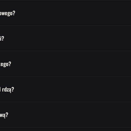
lowego?
i?
tego?
d rdzą?
awą?