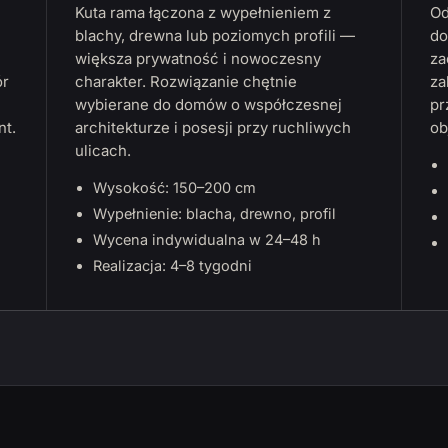
Kuta rama łączona z wypełnieniem z
Od
blachy, drewna lub poziomych profili —
do
większa prywatność i nowoczesny
za
ór
charakter. Rozwiązanie chętnie
za
wybierane do domów o współczesnej
pr
nt.
architekturze i posesji przy ruchliwych
ob
ulicach.
Wysokość: 150–200 cm
Wypełnienie: blacha, drewno, profil
Wycena indywidualna w 24–48 h
Realizacja: 4–8 tygodni