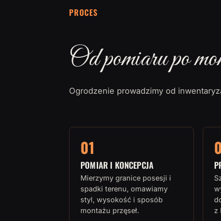
PROCES
Od pomiaru po mo
Ogrodzenie prowadzimy od inwentaryza
01
POMIAR I KONCEPCJA
P
Mierzymy granice posesji i
Sz
spadki terenu, omawiamy
w
styl, wysokość i sposób
d
montażu przęseł.
z