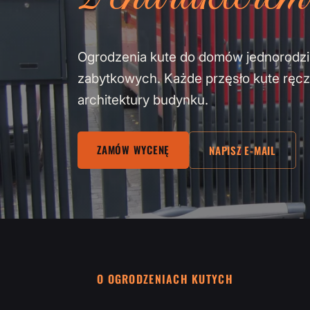
Ogrodzenia kute do domów jednorodzin
zabytkowych. Każde przęsło kute ręcz
architektury budynku.
ZAMÓW WYCENĘ
NAPISZ E-MAIL
O OGRODZENIACH KUTYCH