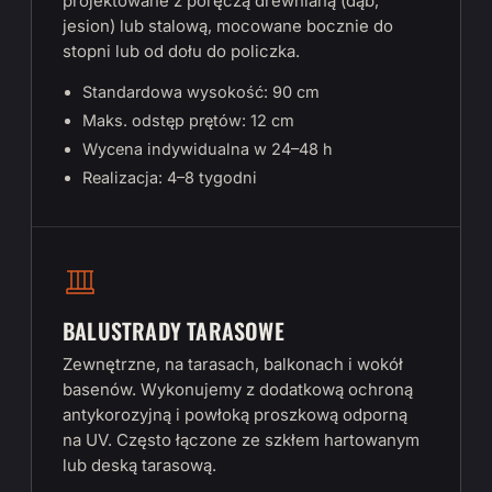
projektowane z poręczą drewnianą (dąb,
jesion) lub stalową, mocowane bocznie do
stopni lub od dołu do policzka.
Standardowa wysokość: 90 cm
Maks. odstęp prętów: 12 cm
Wycena indywidualna w 24–48 h
Realizacja: 4–8 tygodni
BALUSTRADY TARASOWE
Zewnętrzne, na tarasach, balkonach i wokół
basenów. Wykonujemy z dodatkową ochroną
antykorozyjną i powłoką proszkową odporną
na UV. Często łączone ze szkłem hartowanym
lub deską tarasową.