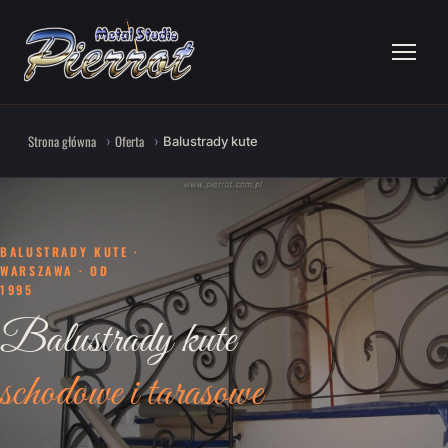
Strona główna
Oferta
Balustrady kute
BALUSTRADY KUTE ·
WARSZAWA · OD
1995
Balustrady kute
schodowe i tarasowe