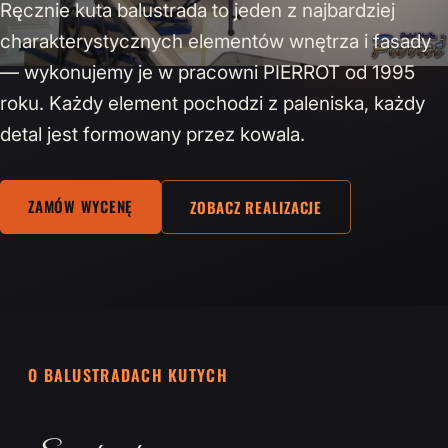
Ręcznie kuta balustrada to jeden z najbardziej
charakterystycznych elementów wnętrza i fasady
— wykonujemy je w pracowni PIERROT od 1995
roku. Każdy element pochodzi z paleniska, każdy
detal jest formowany przez kowala.
ZAMÓW WYCENĘ
ZOBACZ REALIZACJE
O BALUSTRADACH KUTYCH