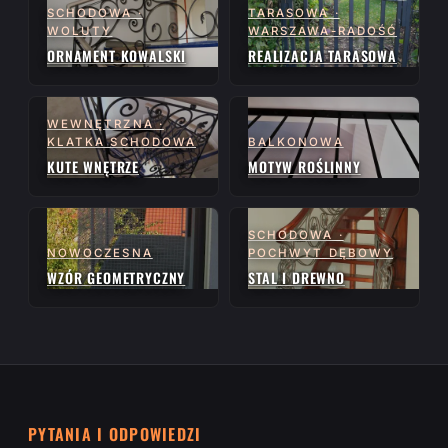
SCHODOWA ·
TARASOWA ·
WOLUTY
WARSZAWA-RADOŚĆ
ORNAMENT KOWALSKI
REALIZACJA TARASOWA
WEWNĘTRZNA ·
KLATKA SCHODOWA
BALKONOWA
KUTE WNĘTRZE
MOTYW ROŚLINNY
SCHODOWA ·
NOWOCZESNA
POCHWYT DĘBOWY
WZÓR GEOMETRYCZNY
STAL I DREWNO
PYTANIA I ODPOWIEDZI