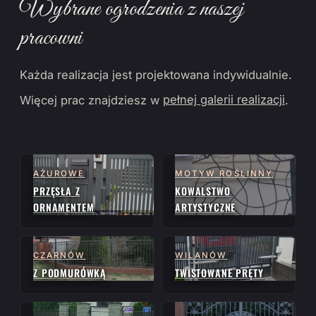
Wybrane ogrodzenia z naszej
pracowni
Każda realizacja jest projektowana indywidualnie.
Więcej prac znajdziesz w
pełnej galerii realizacji
.
AŻUROWE
MOTYW ROŚLINNY
PRZĘSŁA Z
KOWALSTWO
ORNAMENTEM
ARTYSTYCZNE
CZARNÓW
WILANÓW
Z PODMURÓWKĄ
TWISTOWANE PRĘTY