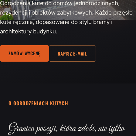
Ogrodzenia kute do domów jednorodzinnych,
rezydencji i obiektów zabytkowych. Każde przęsło
kute ręcznie, dopasowane do stylu bramy i
architektury budynku.
ZAMÓW WYCENĘ
NAPISZ E-MAIL
O OGRODZENIACH KUTYCH
Granica posesji, która zdobi, nie tylko