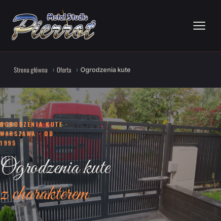
Strona główna
Oferta
Ogrodzenia kute
OGRODZENIA KUTE ·
WARSZAWA · OD
1995
Ogrodzenia kute
z charakterem