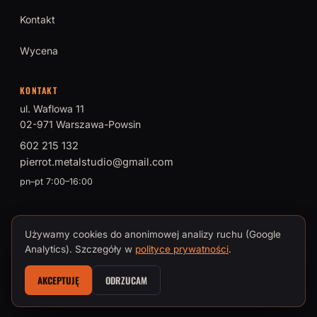
Kontakt
Wycena
KONTAKT
ul. Waflowa 11
02-971 Warszawa-Powsin
602 215 132
pierrot.metalstudio@gmail.com
pn–pt 7:00–16:00
Używamy cookies do anonimowej analizy ruchu (Google
© 2026 PIERROT Metal Studio · Tomasz Brokman, Mistrz Sztuki
Analytics). Szczegóły w
polityce prywatności
.
Kowalskiej
AKCEPTUJĘ
ODRZUCAM
Polityka prywatności i cookies