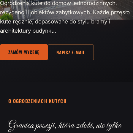
Ogrodzenia kute do domów jednorodzinnych,
rezydencji i obiektów zabytkowych. Każde przęsło
kute ręcznie, dopasowane do stylu bramy i
architektury budynku.
ZAMÓW WYCENĘ
NAPISZ E-MAIL
O OGRODZENIACH KUTYCH
Granica posesji, która zdobi, nie tylko