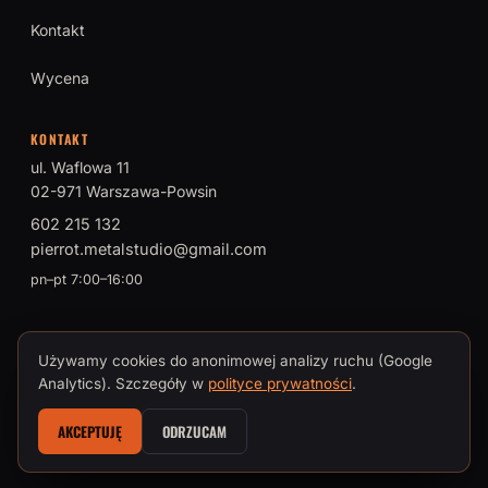
Kontakt
Wycena
KONTAKT
ul. Waflowa 11
02-971 Warszawa-Powsin
602 215 132
pierrot.metalstudio@gmail.com
pn–pt 7:00–16:00
Używamy cookies do anonimowej analizy ruchu (Google
© 2026 PIERROT Metal Studio · Tomasz Brokman, Mistrz Sztuki
Analytics). Szczegóły w
polityce prywatności
.
Kowalskiej
AKCEPTUJĘ
ODRZUCAM
Polityka prywatności i cookies