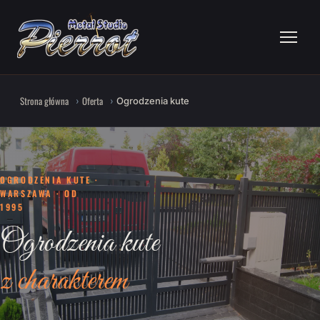
Strona główna
Oferta
Ogrodzenia kute
OGRODZENIA KUTE ·
WARSZAWA · OD
1995
Ogrodzenia kute
z charakterem