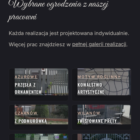
Wybrane ogrodzenia z naszej
pracowni
Każda realizacja jest projektowana indywidualnie.
Więcej prac znajdziesz w
pełnej galerii realizacji
.
AŻUROWE
MOTYW ROŚLINNY
PRZĘSŁA Z
KOWALSTWO
ORNAMENTEM
ARTYSTYCZNE
CZARNÓW
WILANÓW
Z PODMURÓWKĄ
TWISTOWANE PRĘTY