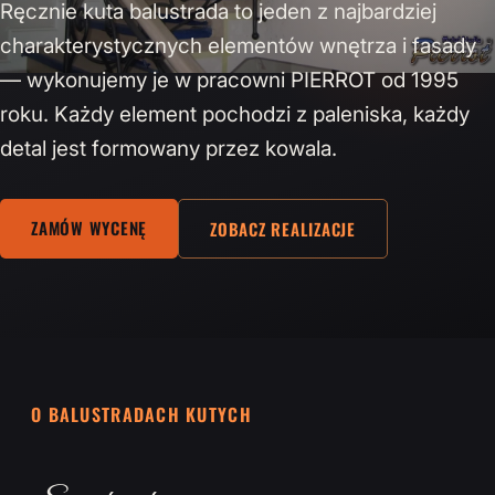
Ręcznie kuta balustrada to jeden z najbardziej
charakterystycznych elementów wnętrza i fasady
— wykonujemy je w pracowni PIERROT od 1995
roku. Każdy element pochodzi z paleniska, każdy
detal jest formowany przez kowala.
ZAMÓW WYCENĘ
ZOBACZ REALIZACJE
O BALUSTRADACH KUTYCH