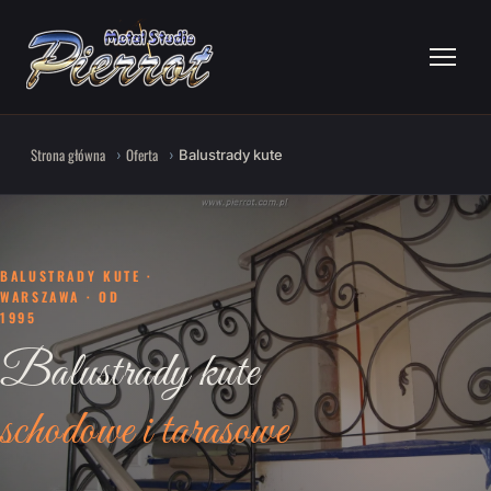
Strona główna
Oferta
Balustrady kute
BALUSTRADY KUTE ·
WARSZAWA · OD
1995
Balustrady kute
schodowe i tarasowe