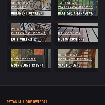
SCHODOWA ·
TARASOWA ·
WOLUTY
WARSZAWA-RADOŚĆ
ORNAMENT KOWALSKI
REALIZACJA TARASOWA
WEWNĘTRZNA ·
KLATKA SCHODOWA
BALKONOWA
KUTE WNĘTRZE
MOTYW ROŚLINNY
SCHODOWA ·
NOWOCZESNA
POCHWYT DĘBOWY
WZÓR GEOMETRYCZNY
STAL I DREWNO
PYTANIA I ODPOWIEDZI