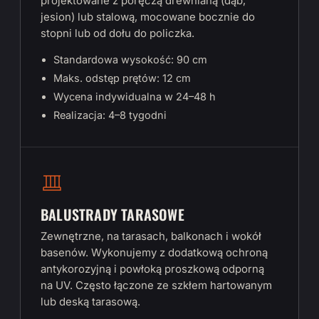
projektowane z poręczą drewnianą (dąb,
jesion) lub stalową, mocowane bocznie do
stopni lub od dołu do policzka.
Standardowa wysokość: 90 cm
Maks. odstęp prętów: 12 cm
Wycena indywidualna w 24–48 h
Realizacja: 4–8 tygodni
BALUSTRADY TARASOWE
Zewnętrzne, na tarasach, balkonach i wokół
basenów. Wykonujemy z dodatkową ochroną
antykorozyjną i powłoką proszkową odporną
na UV. Często łączone ze szkłem hartowanym
lub deską tarasową.