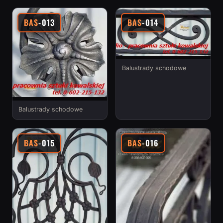
BAS
-013
BAS
-014
Balustrady schodowe
Balustrady schodowe
BAS
-015
BAS
-016