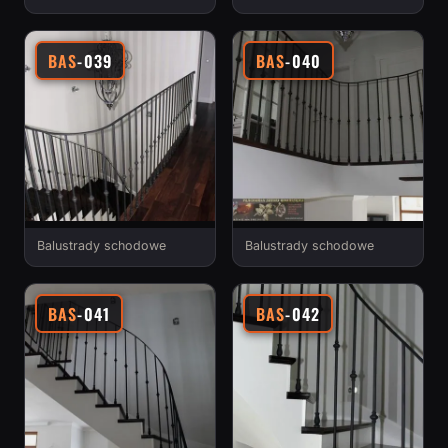
BAS
-039
BAS
-040
Balustrady schodowe
Balustrady schodowe
BAS
-041
BAS
-042