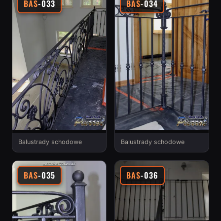
BAS
-033
BAS
-034
Balustrady schodowe
Balustrady schodowe
BAS
-035
BAS
-036