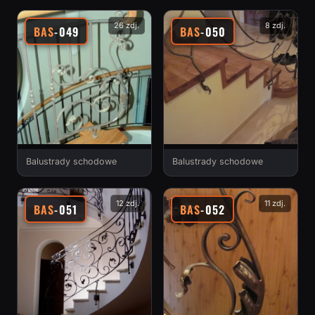
26 zdj.
8 zdj.
BAS
-049
BAS
-050
Balustrady schodowe
Balustrady schodowe
12 zdj.
11 zdj.
BAS
-051
BAS
-052