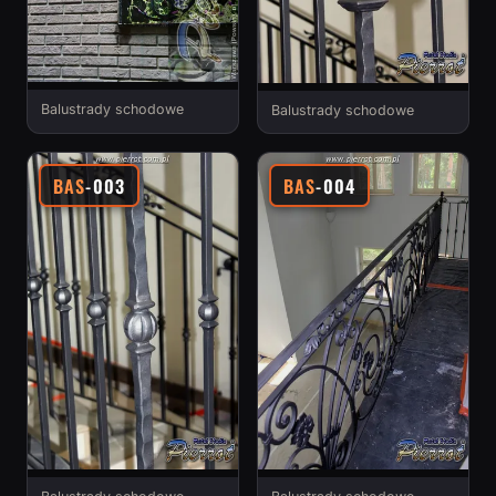
Balustrady schodowe
Balustrady schodowe
BAS
-003
BAS
-004