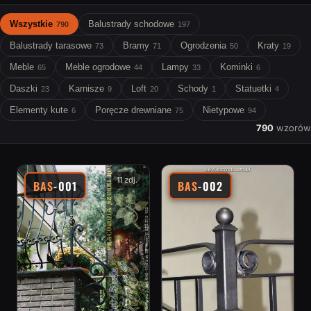
Wszystkie
Balustrady schodowe
790
197
Balustrady tarasowe
Bramy
Ogrodzenia
Kraty
73
71
50
19
Meble
Meble ogrodowe
Lampy
Kominki
65
44
33
6
Daszki
Karnisze
Loft
Schody
Statuetki
23
9
20
1
4
Elementy kute
Poręcze drewniane
Nietypowe
6
75
94
790
wzorów
11 zdj.
BAS
-001
BAS
-002