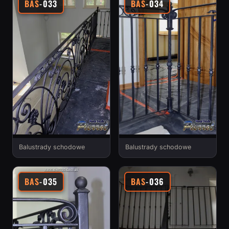
BAS
-033
BAS
-034
Balustrady schodowe
Balustrady schodowe
BAS
-035
BAS
-036