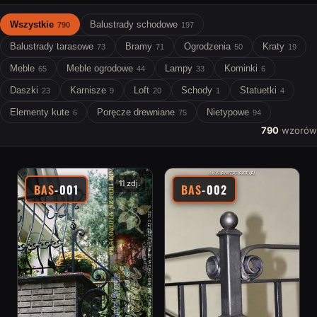
Wszystkie
Balustrady schodowe
790
197
Balustrady tarasowe
Bramy
Ogrodzenia
Kraty
73
71
50
19
Meble
Meble ogrodowe
Lampy
Kominki
65
44
33
6
Daszki
Karnisze
Loft
Schody
Statuetki
23
9
20
1
4
Elementy kute
Poręcze drewniane
Nietypowe
6
75
94
790
wzorów
11 zdj.
BAS
-001
BAS
-002