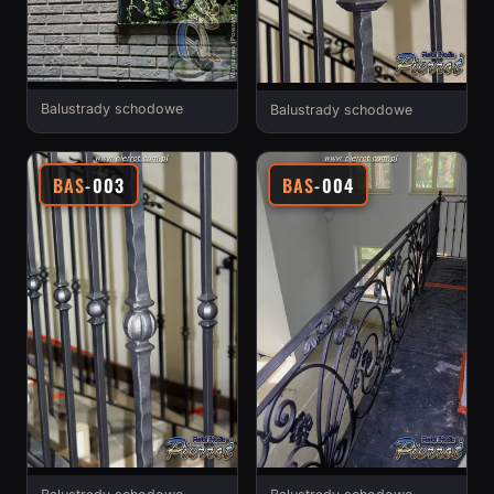
Balustrady schodowe
Balustrady schodowe
BAS
-003
BAS
-004