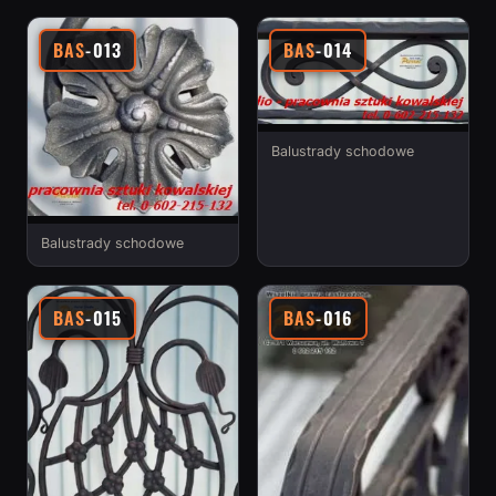
BAS
-013
BAS
-014
Balustrady schodowe
Balustrady schodowe
BAS
-015
BAS
-016