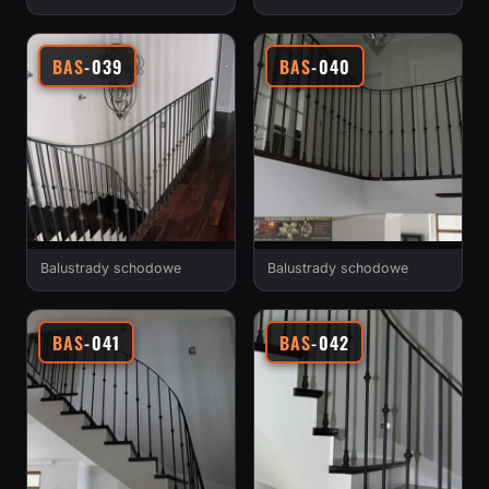
BAS
-039
BAS
-040
Balustrady schodowe
Balustrady schodowe
BAS
-041
BAS
-042