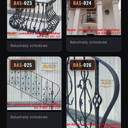
BAS
-023
BAS
-024
Balustrady schodowe
Balustrady schodowe
BAS
-025
BAS
-026
Balustrady schodowe