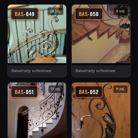
26 zdj.
8 zdj.
BAS
-049
BAS
-050
Balustrady schodowe
Balustrady schodowe
12 zdj.
11 zdj.
BAS
-051
BAS
-052