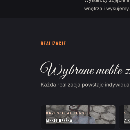
Wystarczy zdjęcie i
wnętrza i wykujemy
REALIZACJE
Wybrane meble z 
Każda realizacja powstaje indywidua
KRZESŁO AUTORSKIE
ST
MEBEL-RZEŹBA
Z 