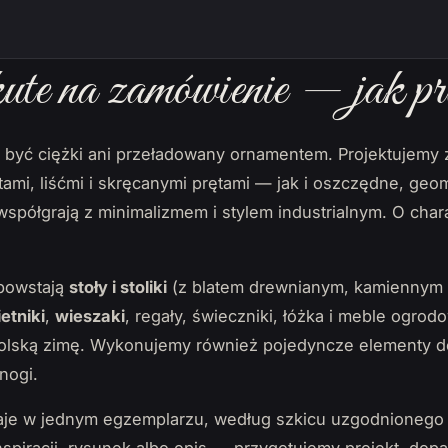
te na zamówienie — jak pr
i być ciężki ani przeładowany ornamentem. Projektujemy
ami, liśćmi i skręcanymi prętami — jak i oszczędne, geo
e współgrają z minimalizmem i stylem industrialnym. O cha
powstają
stoły i stoliki
(z blatem drewnianym, kamiennym 
etniki
,
wieszaki
, regały, świeczniki, łóżka i meble ogrodo
polską zimę. Wykonujemy również pojedyncze elementy do
nogi.
je w jednym egzemplarzu, według szkicu uzgodnionego 