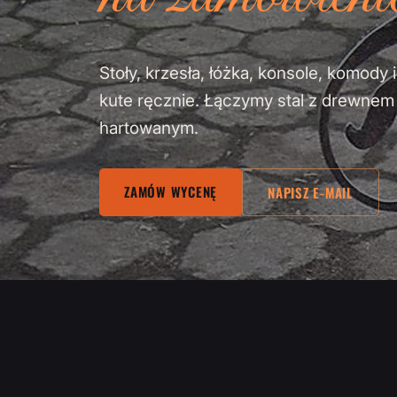
Stoły, krzesła, łóżka, konsole, komod
kute ręcznie. Łączymy stal z drewne
hartowanym.
ZAMÓW WYCENĘ
NAPISZ E-MAIL