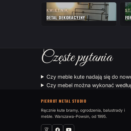
KWIETNIK
ST
DETAL DEKORACYJNY
FO
Częste pytania
Czy meble kute nadają się do no
Czy mebel można wykonać według 
PIERROT METAL STUDIO
Ręcznie kute bramy, ogrodzenia, balustrady i
meble. Warszawa-Powsin, od 1995.