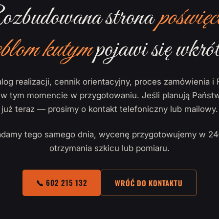
zbudowana strona
poświęc
blom kutym
pojawi się wkrót
log realizacji, cennik orientacyjny, proces zamówienia i 
ą w tym momencie w przygotowaniu. Jeśli planują Państw
już teraz — prosimy o kontakt telefoniczny lub mailowy.
damy tego samego dnia, wycenę przygotowujemy w 24
otrzymania szkicu lub pomiaru.
📞 602 215 132
WRÓĆ DO KONTAKTU