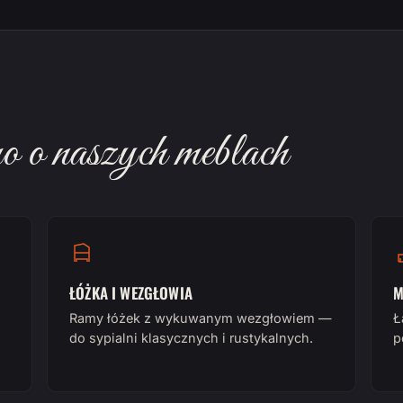
 o naszych meblach
ŁÓŻKA I WEZGŁOWIA
M
Ramy łóżek z wykuwanym wezgłowiem —
Ł
do sypialni klasycznych i rustykalnych.
p