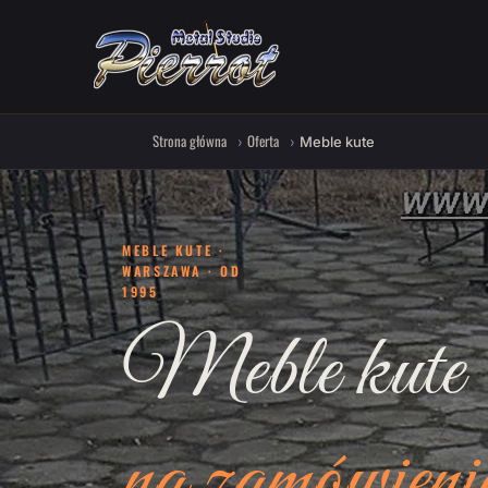
Strona główna
Oferta
Meble kute
MEBLE KUTE ·
WARSZAWA · OD
1995
Meble kute
na zamówieni