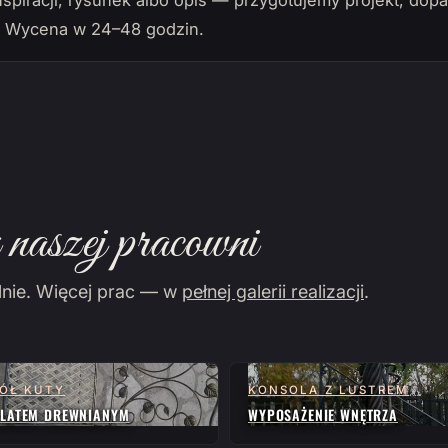
nspiracji, rysunek albo opis — przygotujemy projekt, do
. Wycena w 24–48 godzin.
naszej pracowni
lnie. Więcej prac — w
pełnej galerii realizacji
.
ÓŁ KUTY
KONSOLA Z LUSTREM
BLATEM DREWNIANYM
WYPOSAŻENIE WNĘTRZA