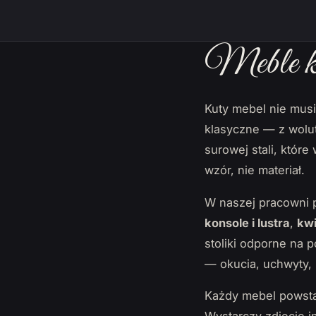
Meble ku
Kuty mebel nie mus
klasyczne — z wolut
surowej stali, któr
wzór, nie materiał.
W naszej pracowni 
konsole i lustra
,
kwi
stoliki odporne na 
— okucia, uchwyty, 
Każdy mebel powsta