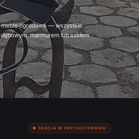
y i meble ogrodowe — wszystkie
m dębowym, marmurem lub szkłem
● SEKCJA W PRZYGOTOWANIU