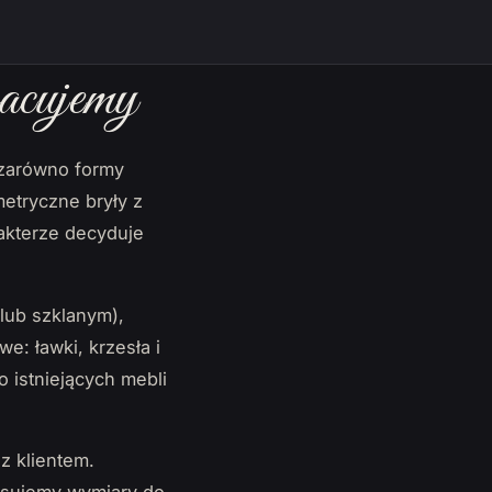
acujemy
 zarówno formy
metryczne bryły z
rakterze decyduje
lub szklanym),
we: ławki, krzesła i
 istniejących mebli
z klientem.