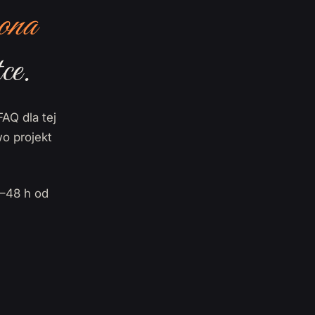
ona
ce.
FAQ dla tej
o projekt
–48 h od