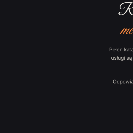
Ro
me
Pełen kata
usługi s
Odpowia