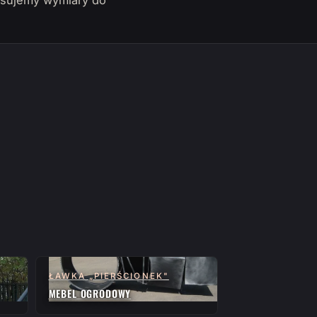
pasujemy wymiary do
ŁAWKA „PIERŚCIONEK"
MEBEL OGRODOWY