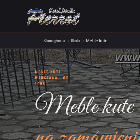
Strona główna
Oferta
Meble kute
MEBLE KUTE ·
WARSZAWA · OD
1995
Meble kute
na zamówieni