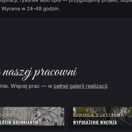
nspiracji, rysunek albo opis — przygotujemy projekt, do
. Wycena w 24–48 godzin.
naszej pracowni
lnie. Więcej prac — w
pełnej galerii realizacji
.
ÓŁ KUTY
KONSOLA Z LUSTREM
BLATEM DREWNIANYM
WYPOSAŻENIE WNĘTRZA