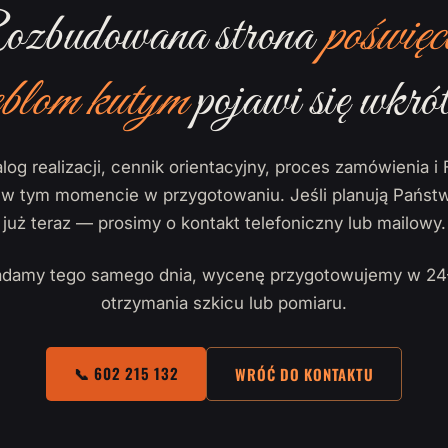
zbudowana strona
poświęc
blom kutym
pojawi się wkrót
log realizacji, cennik orientacyjny, proces zamówienia i 
ą w tym momencie w przygotowaniu. Jeśli planują Państw
już teraz — prosimy o kontakt telefoniczny lub mailowy.
damy tego samego dnia, wycenę przygotowujemy w 24
otrzymania szkicu lub pomiaru.
📞 602 215 132
WRÓĆ DO KONTAKTU