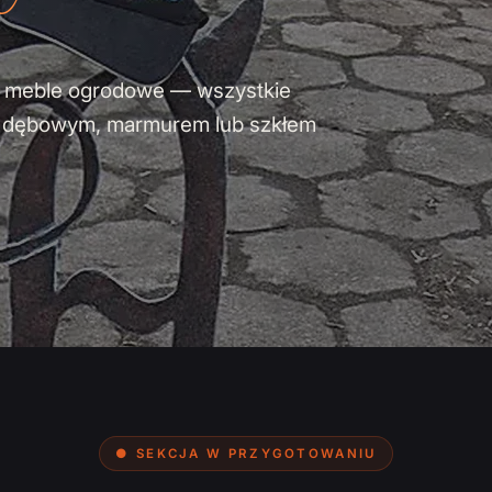
y i meble ogrodowe — wszystkie
m dębowym, marmurem lub szkłem
● SEKCJA W PRZYGOTOWANIU