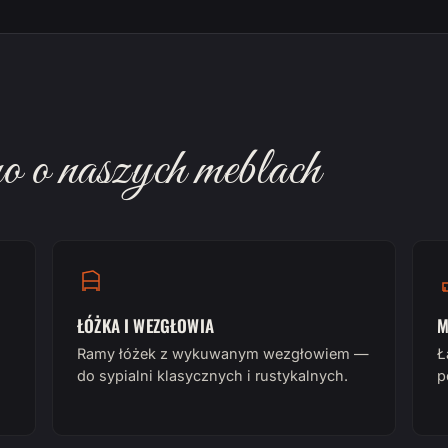
 o naszych meblach
ŁÓŻKA I WEZGŁOWIA
M
Ramy łóżek z wykuwanym wezgłowiem —
Ł
do sypialni klasycznych i rustykalnych.
p