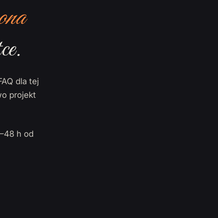
ona
ce.
FAQ dla tej
o projekt
–48 h od