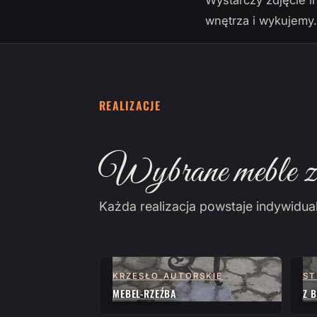
Wystarczy zdjęcie i
wnętrza i wykujemy
REALIZACJE
Wybrane meble z 
Każda realizacja powstaje indywidua
KRZESŁO AUTORSKIE
ST
MEBEL-RZEŹBA
Z 