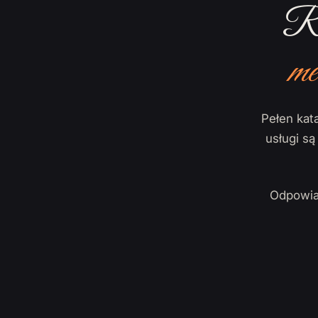
Ro
me
Pełen kata
usługi s
Odpowia