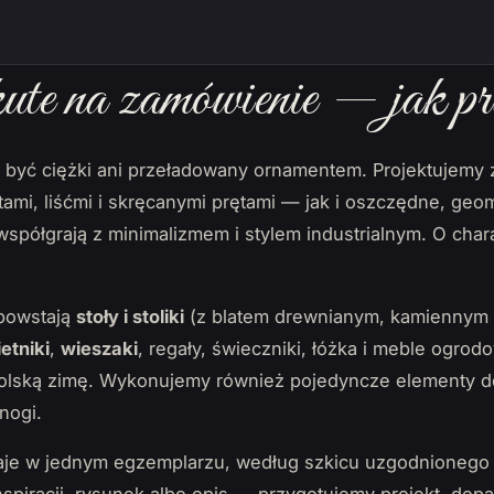
te na zamówienie — jak pr
i być ciężki ani przeładowany ornamentem. Projektujemy
ami, liśćmi i skręcanymi prętami — jak i oszczędne, geo
e współgrają z minimalizmem i stylem industrialnym. O cha
powstają
stoły i stoliki
(z blatem drewnianym, kamiennym 
etniki
,
wieszaki
, regały, świeczniki, łóżka i meble ogrodo
polską zimę. Wykonujemy również pojedyncze elementy do
nogi.
je w jednym egzemplarzu, według szkicu uzgodnionego 