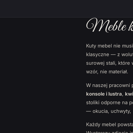
Meble ku
Kuty mebel nie mus
klasyczne — z wolut
surowej stali, któr
wzór, nie materiał.
W naszej pracowni 
konsole i lustra
,
kwi
stoliki odporne na 
— okucia, uchwyty, 
Każdy mebel powsta