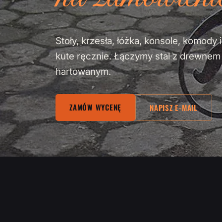
Stoły, krzesła, łóżka, konsole, komod
kute ręcznie. Łączymy stal z drewne
hartowanym.
ZAMÓW WYCENĘ
NAPISZ E-MAIL