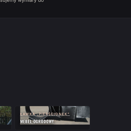
pasujemy wymiary do
ŁAWKA „PIERŚCIONEK"
MEBEL OGRODOWY