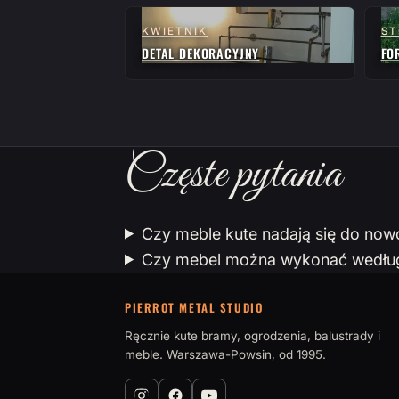
KWIETNIK
ST
DETAL DEKORACYJNY
FO
Częste pytania
Czy meble kute nadają się do no
Czy mebel można wykonać według 
PIERROT METAL STUDIO
Ręcznie kute bramy, ogrodzenia, balustrady i
meble. Warszawa-Powsin, od 1995.