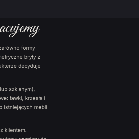
acujemy
 zarówno formy
metryczne bryły z
rakterze decyduje
lub szklanym),
we: ławki, krzesła i
 istniejących mebli
z klientem.