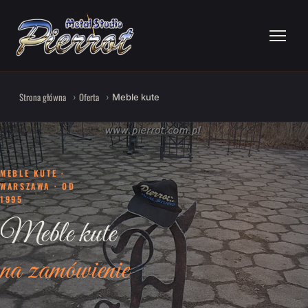
Strona główna
Oferta
Meble kute
MEBLE KUTE ·
WARSZAWA · OD
1995
Meble kute
na zamówienie