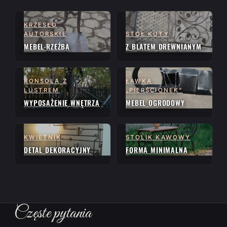
KRZESŁO
AUTORSKIE
STÓŁ KUTY
MEBEL-RZEŹBA
Z BLATEM DREWNIANYM
KONSOLA Z
ŁAWKA
LUSTREM
„PIERŚCIONEK"
WYPOSAŻENIE WNĘTRZA
MEBEL OGRODOWY
KWIETNIK
STOLIK KAWOWY
DETAL DEKORACYJNY
FORMA MINIMALNA
Częste pytania