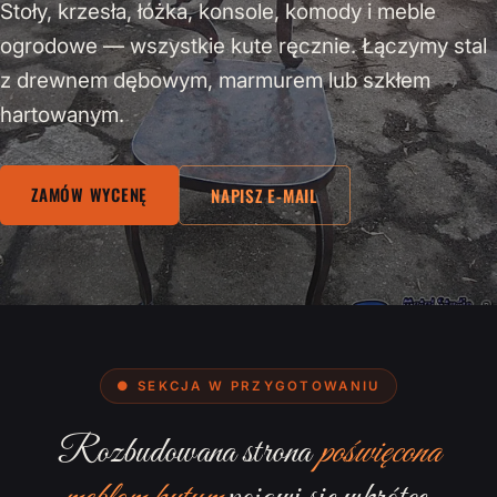
Stoły, krzesła, łóżka, konsole, komody i meble
ogrodowe — wszystkie kute ręcznie. Łączymy stal
z drewnem dębowym, marmurem lub szkłem
hartowanym.
ZAMÓW WYCENĘ
NAPISZ E-MAIL
● SEKCJA W PRZYGOTOWANIU
Rozbudowana strona
poświęcona