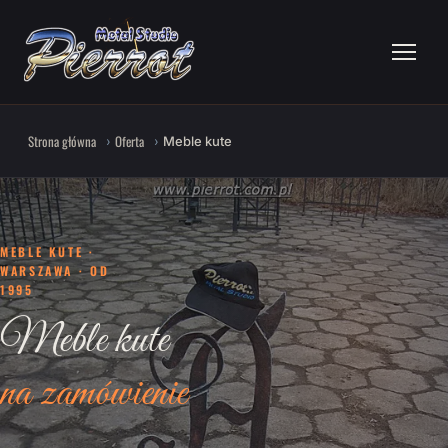
Strona główna
Oferta
Meble kute
MEBLE KUTE ·
WARSZAWA · OD
1995
Meble kute
na zamówienie