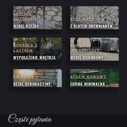
KRZESŁO
AUTORSKIE
STÓŁ KUTY
MEBEL-RZEŹBA
Z BLATEM DREWNIANYM
KONSOLA Z
ŁAWKA
LUSTREM
„PIERŚCIONEK"
WYPOSAŻENIE WNĘTRZA
MEBEL OGRODOWY
KWIETNIK
STOLIK KAWOWY
DETAL DEKORACYJNY
FORMA MINIMALNA
Częste pytania