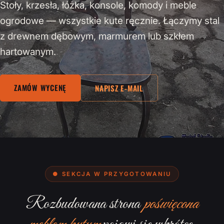
Stoły, krzesła, łóżka, konsole, komody i meble
ogrodowe — wszystkie kute ręcznie. Łączymy stal
z drewnem dębowym, marmurem lub szkłem
hartowanym.
ZAMÓW WYCENĘ
NAPISZ E-MAIL
● SEKCJA W PRZYGOTOWANIU
Rozbudowana strona
poświęcona