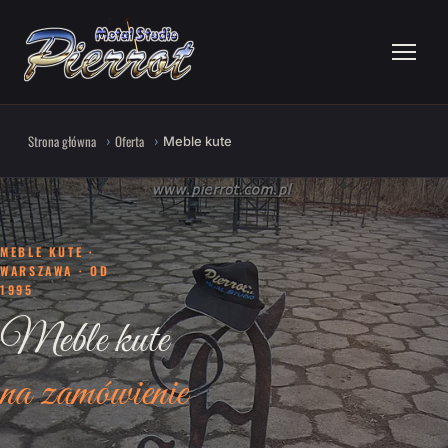
Strona główna
Oferta
Meble kute
MEBLE KUTE ·
WARSZAWA · OD
1995
Meble kute
na zamówienie