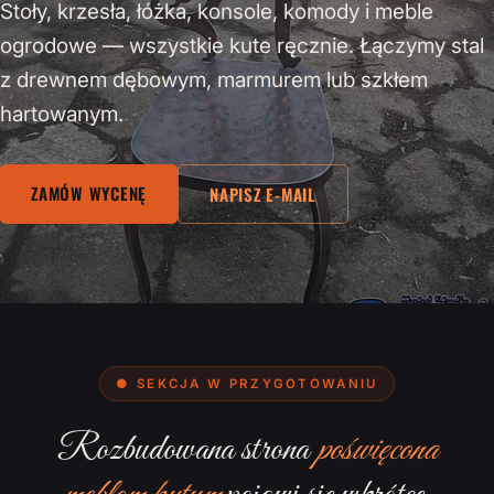
Stoły, krzesła, łóżka, konsole, komody i meble
ogrodowe — wszystkie kute ręcznie. Łączymy stal
z drewnem dębowym, marmurem lub szkłem
hartowanym.
ZAMÓW WYCENĘ
NAPISZ E-MAIL
● SEKCJA W PRZYGOTOWANIU
Rozbudowana strona
poświęcona