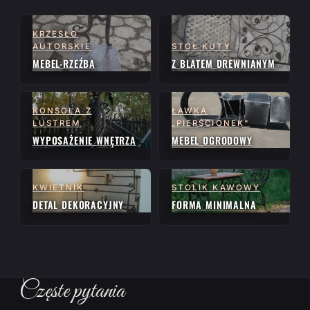
KRZESŁO
AUTORSKIE
STÓŁ KUTY
MEBEL-RZEŹBA
Z BLATEM DREWNIANYM
KONSOLA Z
ŁAWKA
LUSTREM
„PIERŚCIONEK"
WYPOSAŻENIE WNĘTRZA
MEBEL OGRODOWY
KWIETNIK
STOLIK KAWOWY
DETAL DEKORACYJNY
FORMA MINIMALNA
Częste pytania