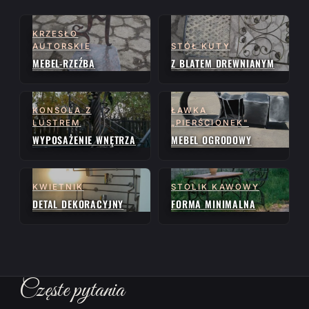
KRZESŁO
AUTORSKIE
STÓŁ KUTY
MEBEL-RZEŹBA
Z BLATEM DREWNIANYM
KONSOLA Z
ŁAWKA
LUSTREM
„PIERŚCIONEK"
WYPOSAŻENIE WNĘTRZA
MEBEL OGRODOWY
KWIETNIK
STOLIK KAWOWY
DETAL DEKORACYJNY
FORMA MINIMALNA
Częste pytania