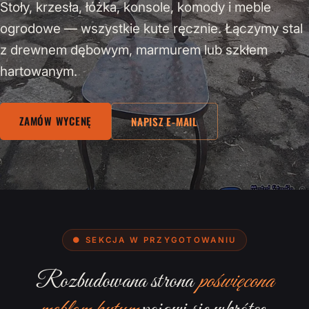
Stoły, krzesła, łóżka, konsole, komody i meble
ogrodowe — wszystkie kute ręcznie. Łączymy stal
z drewnem dębowym, marmurem lub szkłem
hartowanym.
ZAMÓW WYCENĘ
NAPISZ E-MAIL
● SEKCJA W PRZYGOTOWANIU
Rozbudowana strona
poświęcona