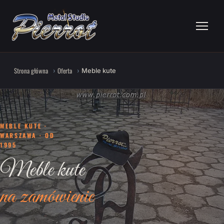
Strona główna
Oferta
Meble kute
MEBLE KUTE ·
WARSZAWA · OD
1995
Meble kute
na zamówienie