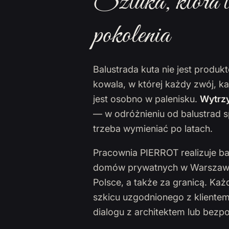
Sztuka, która t
pokolenia
Balustrada kuta nie jest produ
kowala, w której każdy zwój, k
jest osobno w palenisku.
Wytrzy
— w odróżnieniu od balustrad s
trzeba wymieniać po latach.
Pracownia PIERROT realizuje ba
domów prywatnych w Warszawie,
Polsce, a także za granicą. Ka
szkicu uzgodnionego z klientem
dialogu z architektem lub bezp