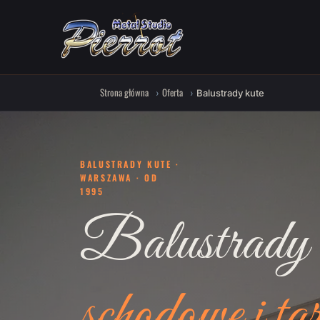
Strona główna
Oferta
Balustrady kute
BALUSTRADY KUTE ·
WARSZAWA · OD
1995
Balustrady 
schodowe i ta