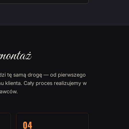
montaż
dzi tę samą drogę — od pierwszego
u klienta. Cały proces realizujemy w
nawców.
04