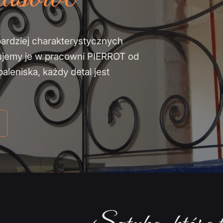
bardziej charakterystycznych
ujemy je w pracowni PIERROT od
leniska, każdy detal jest