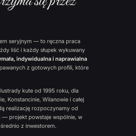
rzyma się przez
ktem seryjnym — to ręczna praca
ażdy liść i każdy słupek wykuwany
mała, indywidualna i naprawialna
pawanych z gotowych profili, które
lustrady kute od 1995 roku, dla
 Konstancinie, Wilanowie i całej
żdą realizację rozpoczynamy od
 — projekt powstaje wspólnie, w
ośrednio z inwestorem.