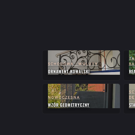
TA
SCHODOWA · WOLUTY
RA
ORNAMENT KOWALSKI
RE
SC
NOWOCZESNA
D
WZÓR GEOMETRYCZNY
ST