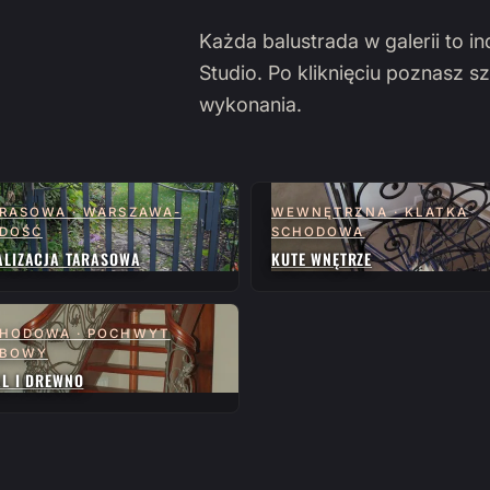
Każda balustrada w galerii to i
Studio. Po kliknięciu poznasz sz
wykonania.
RASOWA · WARSZAWA-
WEWNĘTRZNA · KLATKA
DOŚĆ
SCHODOWA
ALIZACJA TARASOWA
KUTE WNĘTRZE
HODOWA · POCHWYT
ĘBOWY
AL I DREWNO