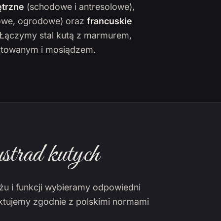
trzne
(schodowe i antresolowe),
owe, ogrodowe) oraz
francuskie
. Łączymy stal kutą z marmurem,
towanym i mosiądzem.
strad kutych
żu i funkcji wybieramy odpowiedni
ektujemy zgodnie z polskimi normami