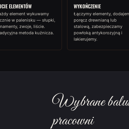
UCIE ELEMENTÓW
WYKOŃCZENIE
ażdy element wykuwamy
Łączymy elementy, dodaje
cznie w palenisku — słupki,
poręcz drewnianą lub
namenty, zwoje, liście.
stalową, zabezpieczamy
radycyjna metoda kuźnicza.
powłoką antykorozyjną i
lakierujemy.
Wybrane balust
pracowni