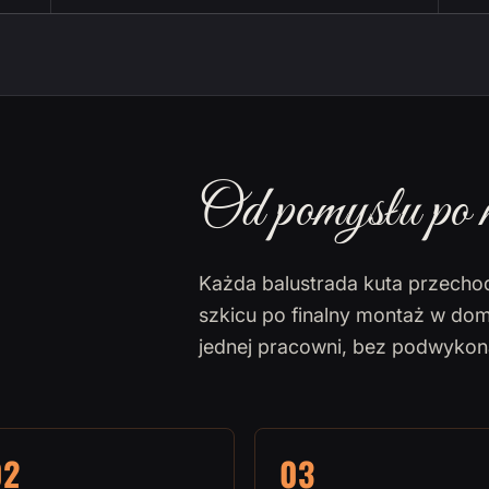
Od pomysłu po 
Każda balustrada kuta przecho
szkicu po finalny montaż w dom
jednej pracowni, bez podwyko
02
03