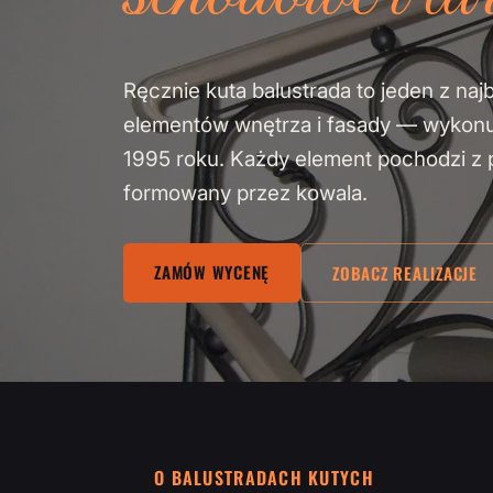
Ręcznie kuta balustrada to jeden z naj
elementów wnętrza i fasady — wykon
1995 roku. Każdy element pochodzi z pa
formowany przez kowala.
ZAMÓW WYCENĘ
ZOBACZ REALIZACJE
O BALUSTRADACH KUTYCH