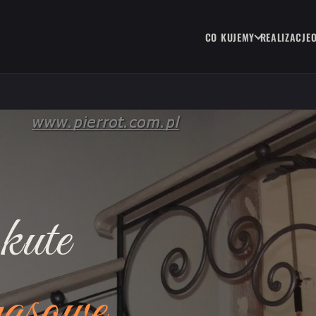
CO KUJEMY
REALIZACJE
kute
rasowe