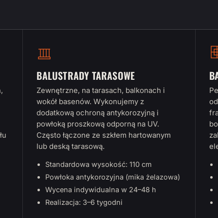
BALUSTRADY TARASOWE
B
,
Zewnętrzne, na tarasach, balkonach i
Pe
wokół basenów. Wykonujemy z
od
dodatkową ochroną antykorozyjną i
fr
powłoką proszkową odporną na UV.
bo
łu
Często łączone ze szkłem hartowanym
za
lub deską tarasową.
el
Standardowa wysokość: 110 cm
Powłoka antykorozyjna (mika żelazowa)
Wycena indywidualna w 24–48 h
Realizacja: 3–6 tygodni