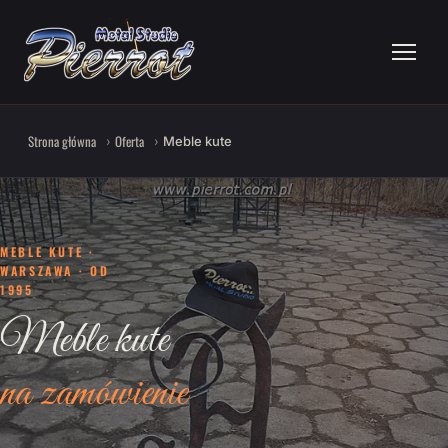
Strona główna
Oferta
Meble kute
MEBLE KUTE ·
WARSZAWA · OD
1995
Meble kute
na zamówienie