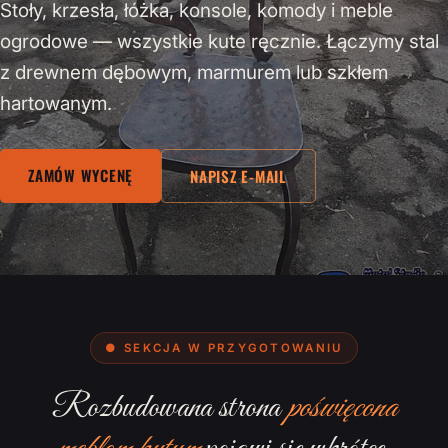
Stoły, krzesła, łóżka, konsole, komody i meble
ogrodowe — wszystkie kute ręcznie. Łączymy stal
z drewnem dębowym, marmurem lub szkłem
hartowanym.
ZAMÓW WYCENĘ
NAPISZ E-MAIL
● SEKCJA W PRZYGOTOWANIU
Rozbudowana strona
poświęcona