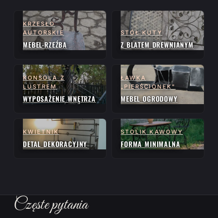
KRZESŁO
AUTORSKIE
STÓŁ KUTY
MEBEL-RZEŹBA
Z BLATEM DREWNIANYM
KONSOLA Z
ŁAWKA
LUSTREM
„PIERŚCIONEK"
WYPOSAŻENIE WNĘTRZA
MEBEL OGRODOWY
KWIETNIK
STOLIK KAWOWY
DETAL DEKORACYJNY
FORMA MINIMALNA
Częste pytania