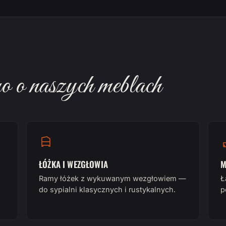
 o naszych meblach
ŁÓŻKA I WEZGŁOWIA
M
Ramy łóżek z wykuwanym wezgłowiem —
Ł
do sypialni klasycznych i rustykalnych.
p