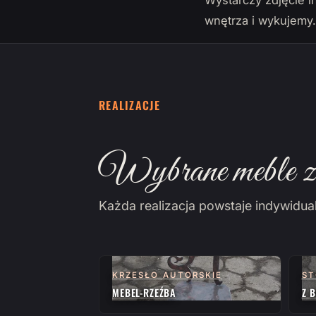
Wystarczy zdjęcie i
wnętrza i wykujemy
REALIZACJE
Wybrane meble z 
Każda realizacja powstaje indywidua
KRZESŁO AUTORSKIE
ST
MEBEL-RZEŹBA
Z 