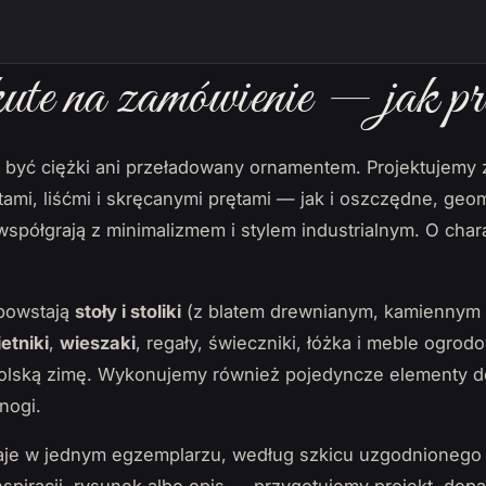
te na zamówienie — jak pr
i być ciężki ani przeładowany ornamentem. Projektujemy
ami, liśćmi i skręcanymi prętami — jak i oszczędne, geo
e współgrają z minimalizmem i stylem industrialnym. O cha
powstają
stoły i stoliki
(z blatem drewnianym, kamiennym 
etniki
,
wieszaki
, regały, świeczniki, łóżka i meble ogrodo
polską zimę. Wykonujemy również pojedyncze elementy do
nogi.
je w jednym egzemplarzu, według szkicu uzgodnionego 