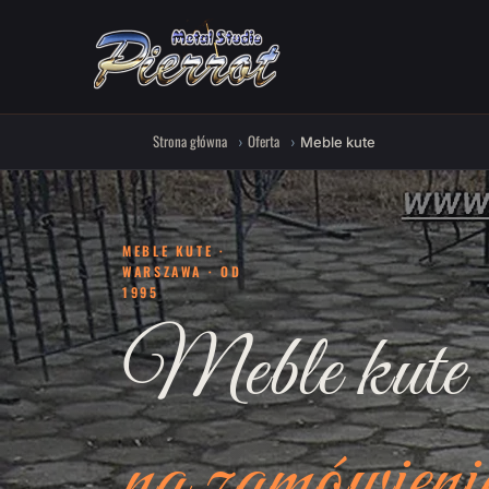
Strona główna
Oferta
Meble kute
MEBLE KUTE ·
WARSZAWA · OD
1995
Meble kute
na zamówieni