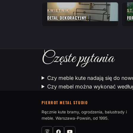
KWIETNIK
ST
DETAL DEKORACYJNY
FO
Częste pytania
Czy meble kute nadają się do no
Czy mebel można wykonać według 
PIERROT METAL STUDIO
Ręcznie kute bramy, ogrodzenia, balustrady i
meble. Warszawa-Powsin, od 1995.