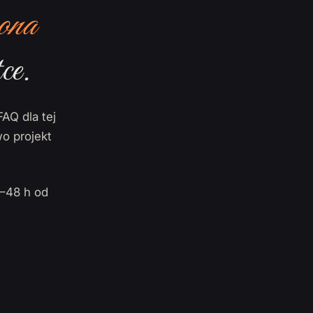
ona
ce.
FAQ dla tej
o projekt
–48 h od