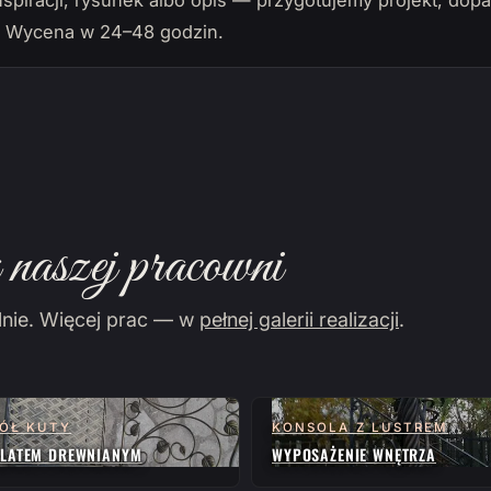
nspiracji, rysunek albo opis — przygotujemy projekt, do
. Wycena w 24–48 godzin.
naszej pracowni
lnie. Więcej prac — w
pełnej galerii realizacji
.
ÓŁ KUTY
KONSOLA Z LUSTREM
BLATEM DREWNIANYM
WYPOSAŻENIE WNĘTRZA