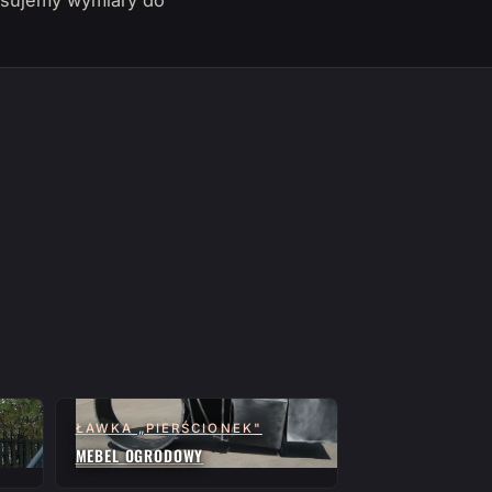
pasujemy wymiary do
ŁAWKA „PIERŚCIONEK"
MEBEL OGRODOWY