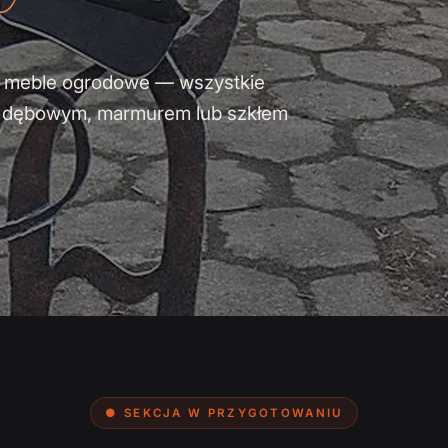
y i meble ogrodowe — wszystkie
m dębowym, marmurem lub szkłem
● SEKCJA W PRZYGOTOWANIU