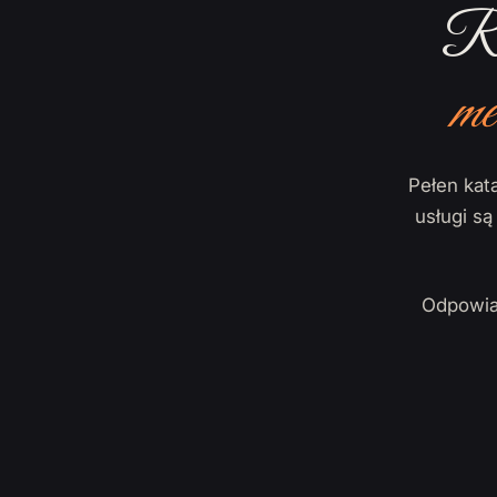
Ro
me
Pełen kata
usługi s
Odpowia