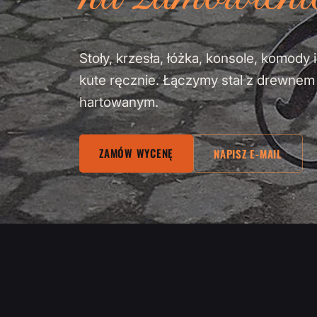
Stoły, krzesła, łóżka, konsole, komod
kute ręcznie. Łączymy stal z drewne
hartowanym.
ZAMÓW WYCENĘ
NAPISZ E-MAIL