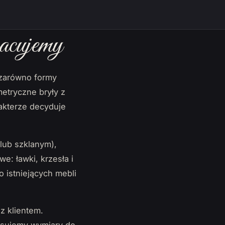
acujemy
 zarówno formy
metryczne bryły z
rakterze decyduje
lub szklanym),
we: ławki, krzesła i
 istniejących mebli
z klientem.