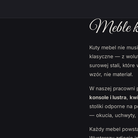
Meble ku
Kuty mebel nie mus
klasyczne — z wolut
surowej stali, któr
wzór, nie materiał.
W naszej pracowni 
konsole i lustra
,
kwi
stoliki odporne na 
— okucia, uchwyty, 
Każdy mebel powsta