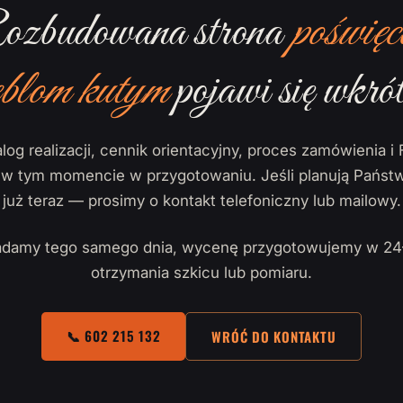
zbudowana strona
poświęc
blom kutym
pojawi się wkrót
log realizacji, cennik orientacyjny, proces zamówienia i 
ą w tym momencie w przygotowaniu. Jeśli planują Państw
już teraz — prosimy o kontakt telefoniczny lub mailowy.
damy tego samego dnia, wycenę przygotowujemy w 24
otrzymania szkicu lub pomiaru.
📞 602 215 132
WRÓĆ DO KONTAKTU