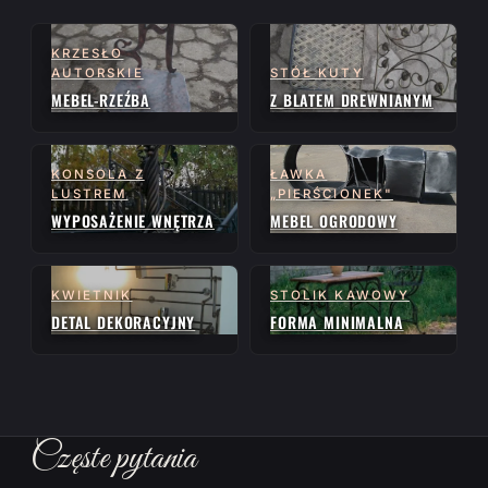
KRZESŁO
AUTORSKIE
STÓŁ KUTY
MEBEL-RZEŹBA
Z BLATEM DREWNIANYM
KONSOLA Z
ŁAWKA
LUSTREM
„PIERŚCIONEK"
WYPOSAŻENIE WNĘTRZA
MEBEL OGRODOWY
KWIETNIK
STOLIK KAWOWY
DETAL DEKORACYJNY
FORMA MINIMALNA
Częste pytania