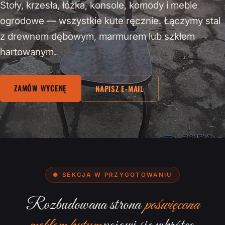
Stoły, krzesła, łóżka, konsole, komody i meble
ogrodowe — wszystkie kute ręcznie. Łączymy stal
z drewnem dębowym, marmurem lub szkłem
hartowanym.
ZAMÓW WYCENĘ
NAPISZ E-MAIL
● SEKCJA W PRZYGOTOWANIU
Rozbudowana strona
poświęcona