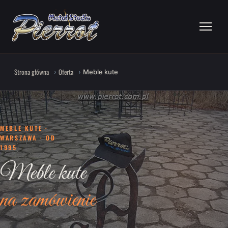
Strona główna
Oferta
Meble kute
MEBLE KUTE ·
WARSZAWA · OD
1995
Meble kute
na zamówienie