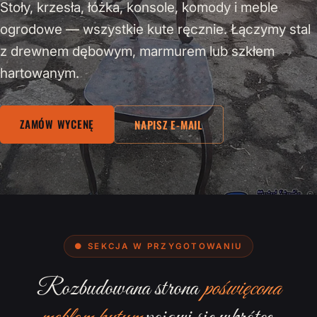
Stoły, krzesła, łóżka, konsole, komody i meble
ogrodowe — wszystkie kute ręcznie. Łączymy stal
z drewnem dębowym, marmurem lub szkłem
hartowanym.
ZAMÓW WYCENĘ
NAPISZ E-MAIL
● SEKCJA W PRZYGOTOWANIU
Rozbudowana strona
poświęcona