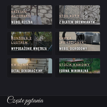
KRZESŁO
AUTORSKIE
STÓŁ KUTY
MEBEL-RZEŹBA
Z BLATEM DREWNIANYM
KONSOLA Z
ŁAWKA
LUSTREM
„PIERŚCIONEK"
WYPOSAŻENIE WNĘTRZA
MEBEL OGRODOWY
KWIETNIK
STOLIK KAWOWY
DETAL DEKORACYJNY
FORMA MINIMALNA
Częste pytania