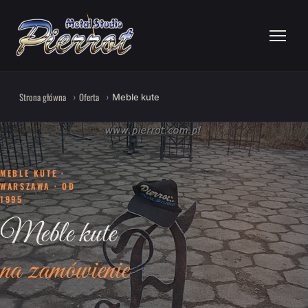
Strona główna
Oferta
Meble kute
MEBLE KUTE ·
WARSZAWA · OD
1995
Meble kute
na zamówienie