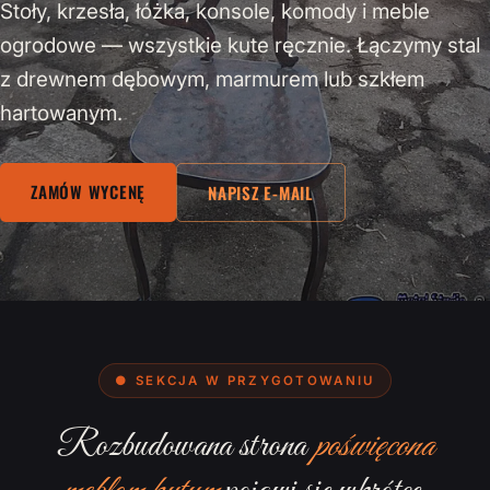
Stoły, krzesła, łóżka, konsole, komody i meble
ogrodowe — wszystkie kute ręcznie. Łączymy stal
z drewnem dębowym, marmurem lub szkłem
hartowanym.
ZAMÓW WYCENĘ
NAPISZ E-MAIL
● SEKCJA W PRZYGOTOWANIU
Rozbudowana strona
poświęcona