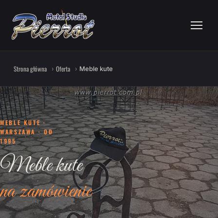
Strona główna
Oferta
Meble kute
MEBLE KUTE ·
WARSZAWA · OD
1995
Meble kute
na zamówienie