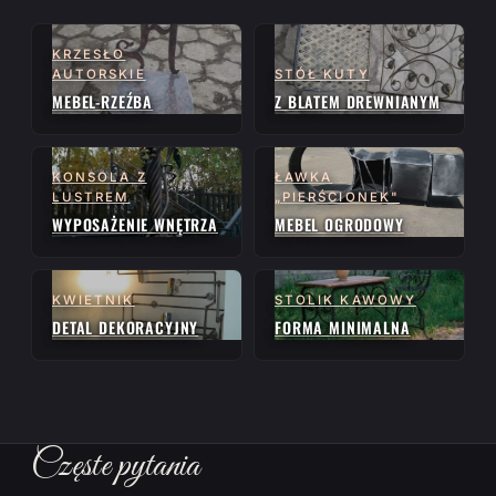
KRZESŁO
AUTORSKIE
STÓŁ KUTY
MEBEL-RZEŹBA
Z BLATEM DREWNIANYM
KONSOLA Z
ŁAWKA
LUSTREM
„PIERŚCIONEK"
WYPOSAŻENIE WNĘTRZA
MEBEL OGRODOWY
KWIETNIK
STOLIK KAWOWY
DETAL DEKORACYJNY
FORMA MINIMALNA
Częste pytania