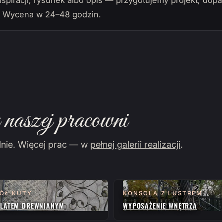
nspiracji, rysunek albo opis — przygotujemy projekt, do
. Wycena w 24–48 godzin.
naszej pracowni
lnie. Więcej prac — w
pełnej galerii realizacji
.
ÓŁ KUTY
KONSOLA Z LUSTREM
BLATEM DREWNIANYM
WYPOSAŻENIE WNĘTRZA