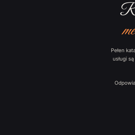
Ro
me
Pełen kata
usługi s
Odpowia