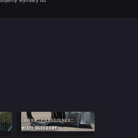
pasujemy wymiary do
ŁAWKA „PIERŚCIONEK"
MEBEL OGRODOWY