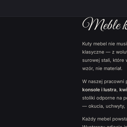
Meble ku
Kuty mebel nie mus
klasyczne — z wolut
surowej stali, któr
wzór, nie materiał.
W naszej pracowni 
konsole i lustra
,
kwi
stoliki odporne na 
— okucia, uchwyty, 
Każdy mebel powsta