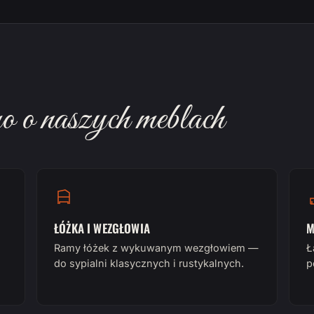
 o naszych meblach
ŁÓŻKA I WEZGŁOWIA
M
Ramy łóżek z wykuwanym wezgłowiem —
Ł
do sypialni klasycznych i rustykalnych.
p