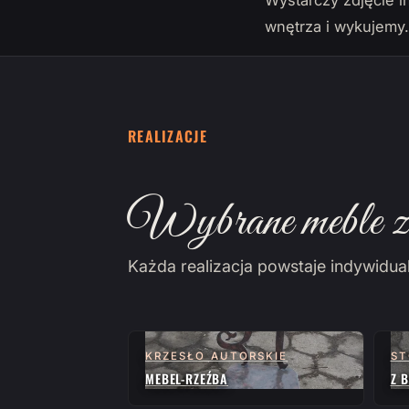
Wystarczy zdjęcie i
wnętrza i wykujemy
REALIZACJE
Wybrane meble z 
Każda realizacja powstaje indywidua
KRZESŁO AUTORSKIE
ST
MEBEL-RZEŹBA
Z 