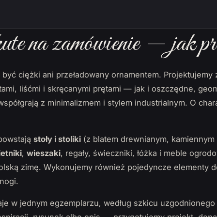
te na zamówienie — jak pr
i być ciężki ani przeładowany ornamentem. Projektujemy
ami, liśćmi i skręcanymi prętami — jak i oszczędne, geo
e współgrają z minimalizmem i stylem industrialnym. O cha
powstają
stoły i stoliki
(z blatem drewnianym, kamiennym 
etniki
,
wieszaki
, regały, świeczniki, łóżka i meble ogrodo
polską zimę. Wykonujemy również pojedyncze elementy do
nogi.
je w jednym egzemplarzu, według szkicu uzgodnionego 