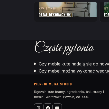
KWIETNIK
ST
DETAL DEKORACYJNY
FO
Częste pytania
Czy meble kute nadają się do no
Czy mebel można wykonać według 
PIERROT METAL STUDIO
Ręcznie kute bramy, ogrodzenia, balustrady i
meble. Warszawa-Powsin, od 1995.