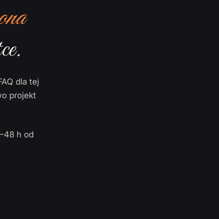
ona
ce.
FAQ dla tej
o projekt
–48 h od