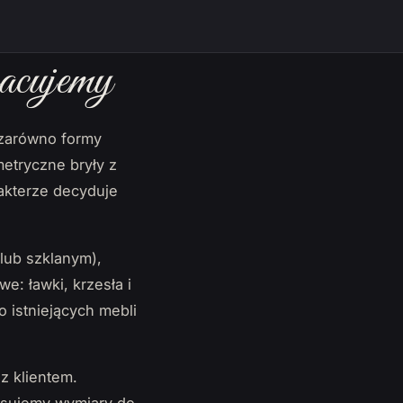
acujemy
 zarówno formy
metryczne bryły z
rakterze decyduje
lub szklanym),
we: ławki, krzesła i
 istniejących mebli
z klientem.