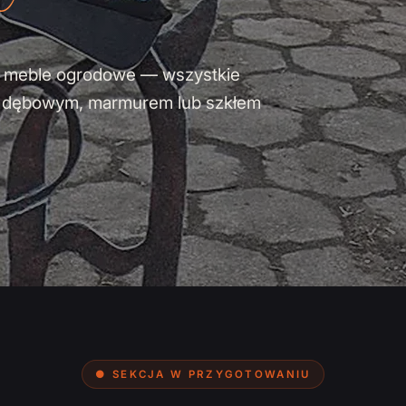
y i meble ogrodowe — wszystkie
m dębowym, marmurem lub szkłem
● SEKCJA W PRZYGOTOWANIU