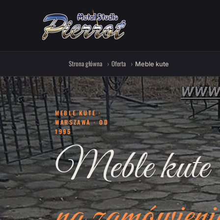
Strona główna
Oferta
Meble kute
MEBLE KUTE ·
WARSZAWA · OD
1995
Meble kute
na zamówieni