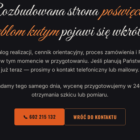
zbudowana strona
poświęc
blom kutym
pojawi się wkrót
log realizacji, cennik orientacyjny, proces zamówienia i 
ą w tym momencie w przygotowaniu. Jeśli planują Państw
już teraz — prosimy o kontakt telefoniczny lub mailowy.
damy tego samego dnia, wycenę przygotowujemy w 24
otrzymania szkicu lub pomiaru.
📞 602 215 132
WRÓĆ DO KONTAKTU