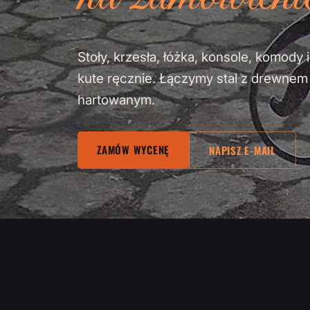
Stoły, krzesła, łóżka, konsole, komod
kute ręcznie. Łączymy stal z drewne
hartowanym.
ZAMÓW WYCENĘ
NAPISZ E-MAIL