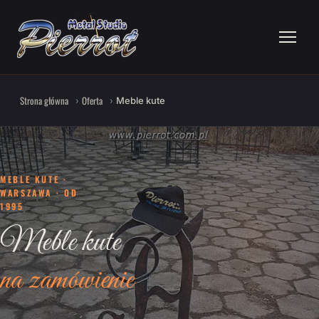
Strona główna
Oferta
Meble kute
MEBLE KUTE ·
WARSZAWA · OD
1995
Meble kute
na zamówienie