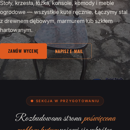
Stoły, krzesła, łóżka, konsole, komody i meble
ogrodowe — wszystkie kute ręcznie. Łączymy stal
z drewnem dębowym, marmurem lub szkłem
hartowanym.
ZAMÓW WYCENĘ
NAPISZ E-MAIL
● SEKCJA W PRZYGOTOWANIU
Rozbudowana strona
poświęcona