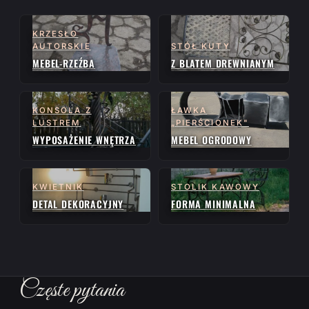
KRZESŁO
AUTORSKIE
STÓŁ KUTY
MEBEL-RZEŹBA
Z BLATEM DREWNIANYM
KONSOLA Z
ŁAWKA
LUSTREM
„PIERŚCIONEK"
WYPOSAŻENIE WNĘTRZA
MEBEL OGRODOWY
KWIETNIK
STOLIK KAWOWY
DETAL DEKORACYJNY
FORMA MINIMALNA
Częste pytania