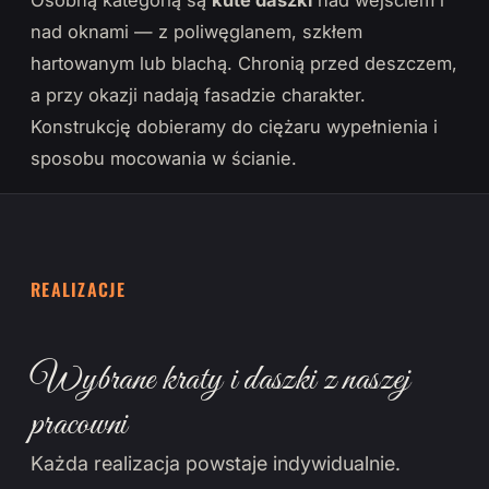
Osobną kategorią są
kute daszki
nad wejściem i
nad oknami — z poliwęglanem, szkłem
hartowanym lub blachą. Chronią przed deszczem,
a przy okazji nadają fasadzie charakter.
Konstrukcję dobieramy do ciężaru wypełnienia i
sposobu mocowania w ścianie.
REALIZACJE
Wybrane kraty i daszki z naszej
pracowni
Każda realizacja powstaje indywidualnie.