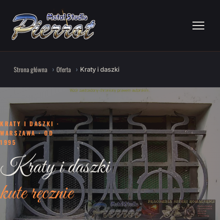
Strona główna
Oferta
Kraty i daszki
KRATY I DASZKI ·
WARSZAWA · OD
1995
Kraty i daszki
kute ręcznie