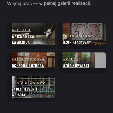
Więcej prac — w
pełnej galerii realizacji
.
ART DÉCO
WARSZAWSKA
KRATA OKIENNA
KAMIENICA
WZÓR KLASYCZNY
KRATA ZDOBIONA
WOLUTY
OCHRONA I OZDOBA
WZÓR KOWALSKI
KRATA DRZWIOWA
ZABEZPIECZENIE
WEJŚCIA