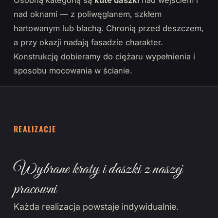
Osobną kategorią są
kute daszki
nad wejściem i
nad oknami — z poliwęglanem, szkłem
hartowanym lub blachą. Chronią przed deszczem,
a przy okazji nadają fasadzie charakter.
Konstrukcję dobieramy do ciężaru wypełnienia i
sposobu mocowania w ścianie.
REALIZACJE
Wybrane kraty i daszki z naszej
pracowni
Każda realizacja powstaje indywidualnie.