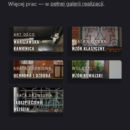
Więcej prac — w
pełnej galerii realizacji
.
ART DÉCO
WARSZAWSKA
KRATA OKIENNA
KAMIENICA
WZÓR KLASYCZNY
KRATA ZDOBIONA
WOLUTY
OCHRONA I OZDOBA
WZÓR KOWALSKI
KRATA DRZWIOWA
ZABEZPIECZENIE
WEJŚCIA