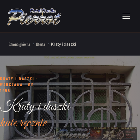
Strona główna
Oferta
Kraty i daszki
KRATY I DASZKI ·
WARSZAWA · OD
1995
Kraty i daszki
kute ręcznie