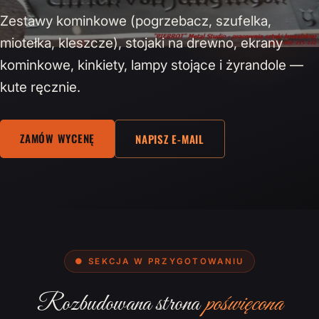
Zestawy kominkowe (pogrzebacz, szufelka,
miotełka, kleszcze), stojaki na drewno, ekrany
kominkowe, kinkiety, lampy stojące i żyrandole —
kute ręcznie.
ZAMÓW WYCENĘ
NAPISZ E-MAIL
● SEKCJA W PRZYGOTOWANIU
Rozbudowana strona
poświęcona