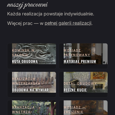
naszej pracowni
Każda realizacja powstaje indywidualnie.
Więcej prac — w
pełnej galerii realizacji
.
KOMINEK W
MOSIĄDZ
SALONIE
PATYNOWANY
KUTA OBUDOWA
MATERIAŁ PREMIUM
REALIZACJA
WNĘTRZARSKA
DETAL OBUDOWY
OBUDOWA NA WYMIAR
RĘCZNE KUCIE
ARANŻACJA
MOSIĄDZ —
WNĘTRZA
ZBLIŻENIE