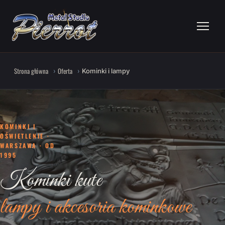
Strona główna
Oferta
Kominki i lampy
KOMINKI I
OŚWIETLENIE ·
WARSZAWA · OD
1995
Kominki kute
lampy i akcesoria kominkowe