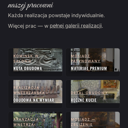
naszej pracowni
Każda realizacja powstaje indywidualnie.
Więcej prac — w
pełnej galerii realizacji
.
KOMINEK W
MOSIĄDZ
SALONIE
PATYNOWANY
KUTA OBUDOWA
MATERIAŁ PREMIUM
REALIZACJA
WNĘTRZARSKA
DETAL OBUDOWY
OBUDOWA NA WYMIAR
RĘCZNE KUCIE
ARANŻACJA
MOSIĄDZ —
WNĘTRZA
ZBLIŻENIE