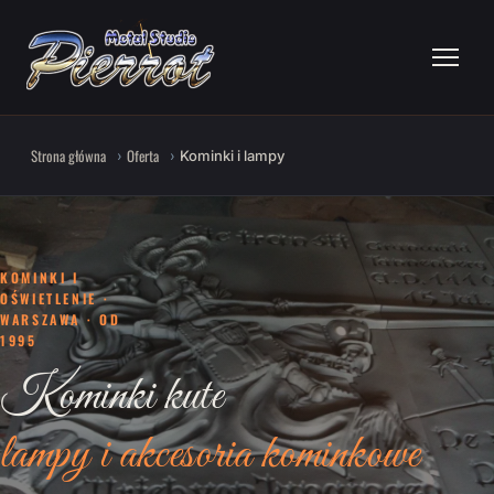
Strona główna
Oferta
Kominki i lampy
KOMINKI I
OŚWIETLENIE ·
WARSZAWA · OD
1995
Kominki kute
lampy i akcesoria kominkowe