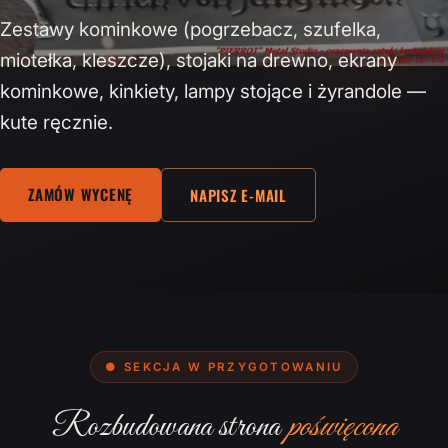
Zestawy kominkowe (pogrzebacz, szufelka,
miotełka, kleszcze), stojaki na drewno, ekrany
kominkowe, kinkiety, lampy stojące i żyrandole —
kute ręcznie.
ZAMÓW WYCENĘ
NAPISZ E-MAIL
● SEKCJA W PRZYGOTOWANIU
Rozbudowana strona
poświęcona