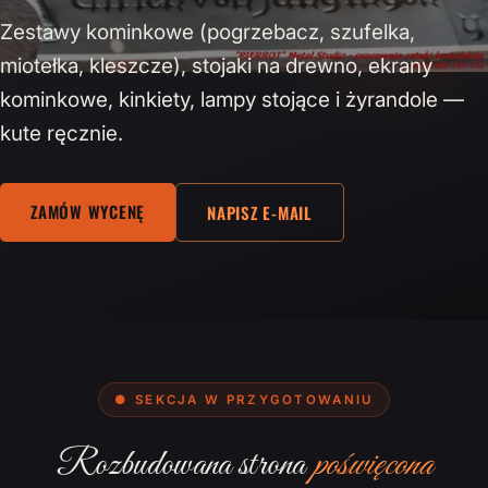
Zestawy kominkowe (pogrzebacz, szufelka,
miotełka, kleszcze), stojaki na drewno, ekrany
kominkowe, kinkiety, lampy stojące i żyrandole —
kute ręcznie.
ZAMÓW WYCENĘ
NAPISZ E-MAIL
● SEKCJA W PRZYGOTOWANIU
Rozbudowana strona
poświęcona