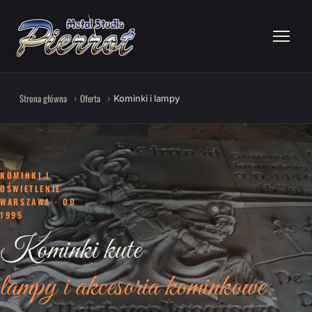
Strona główna
Oferta
Kominki i lampy
KOMINKI I
OŚWIETLENIE ·
WARSZAWA · OD
1995
Kominki kute
lampy i akcesoria kominkowe