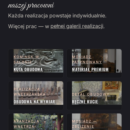
naszej pracowni
Każda realizacja powstaje indywidualnie.
Więcej prac — w
pełnej galerii realizacji
.
KOMINEK W
MOSIĄDZ
SALONIE
PATYNOWANY
KUTA OBUDOWA
MATERIAŁ PREMIUM
REALIZACJA
WNĘTRZARSKA
DETAL OBUDOWY
OBUDOWA NA WYMIAR
RĘCZNE KUCIE
ARANŻACJA
MOSIĄDZ —
WNĘTRZA
ZBLIŻENIE