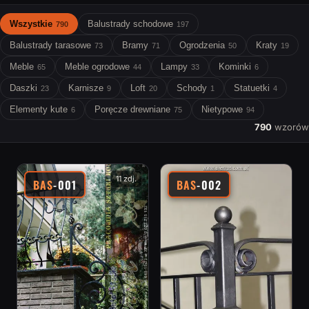
Wszystkie
Balustrady schodowe
790
197
Balustrady tarasowe
Bramy
Ogrodzenia
Kraty
73
71
50
19
Meble
Meble ogrodowe
Lampy
Kominki
65
44
33
6
Daszki
Karnisze
Loft
Schody
Statuetki
23
9
20
1
4
Elementy kute
Poręcze drewniane
Nietypowe
6
75
94
790
wzorów
11 zdj.
BAS
-001
BAS
-002