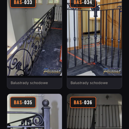
BAS
-033
BAS
-034
Balustrady schodowe
Balustrady schodowe
BAS
-035
BAS
-036