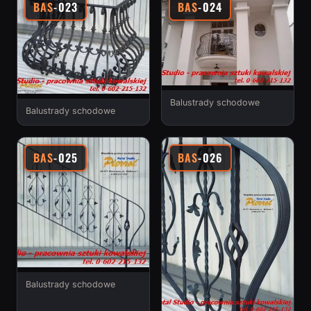
BAS
-023
BAS
-024
Balustrady schodowe
Balustrady schodowe
BAS
-025
BAS
-026
Balustrady schodowe