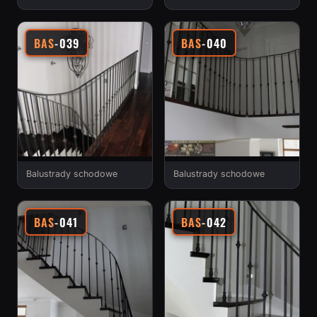
BAS
-039
BAS
-040
Balustrady schodowe
Balustrady schodowe
BAS
-041
BAS
-042