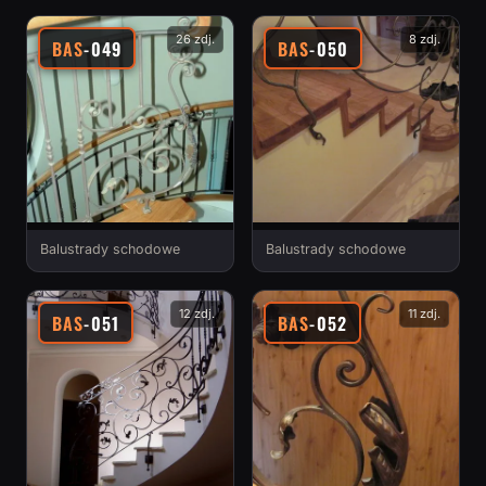
26 zdj.
8 zdj.
BAS
-049
BAS
-050
Balustrady schodowe
Balustrady schodowe
12 zdj.
11 zdj.
BAS
-051
BAS
-052