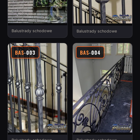
Balustrady schodowe
Balustrady schodowe
BAS
-003
BAS
-004