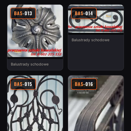
BAS
-013
BAS
-014
Balustrady schodowe
Balustrady schodowe
BAS
-015
BAS
-016