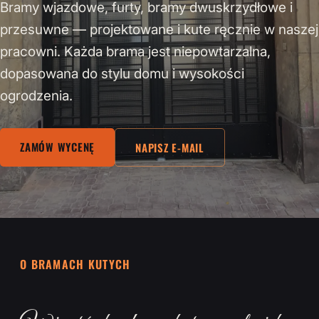
Bramy wjazdowe, furty, bramy dwuskrzydłowe i
przesuwne — projektowane i kute ręcznie w naszej
pracowni. Każda brama jest niepowtarzalna,
dopasowana do stylu domu i wysokości
ogrodzenia.
ZAMÓW WYCENĘ
NAPISZ E-MAIL
O BRAMACH KUTYCH