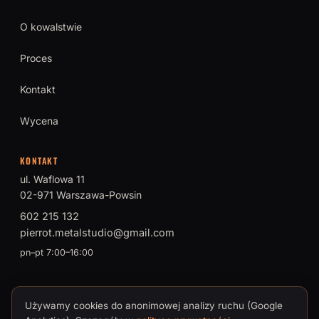
O kowalstwie
Proces
Kontakt
Wycena
KONTAKT
ul. Waflowa 11
02-971 Warszawa-Powsin
602 215 132
pierrot.metalstudio@gmail.com
pn–pt 7:00–16:00
Używamy cookies do anonimowej analizy ruchu (Google
© 2026 PIERROT Metal Studio · Tomasz Brokman, Mistrz Sztuki