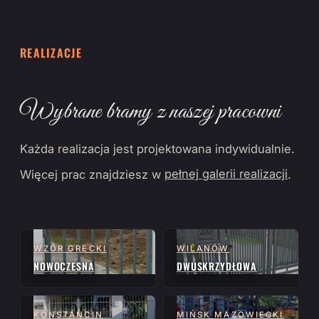
REALIZACJE
Wybrane bramy z naszej pracowni
Każda realizacja jest projektowana indywidualnie.
Więcej prac znajdziesz w
pełnej galerii realizacji
.
WZÓR GRECKI
WILANÓW
NOWOCZESNA
DWUSKRZYDŁOWA
KONSTANCIN
MIŃSK MAZOWIECKI