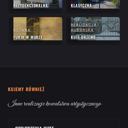
REZYDENCJONALNA
KLASYCZNA
REALIZACJA
KOPANA
AUTORSKA
FURTA W MURZE
KUTE DRZEWO
KUJEMY RÓWNIEŻ
Inne realizacje kowalstwa artystycznego