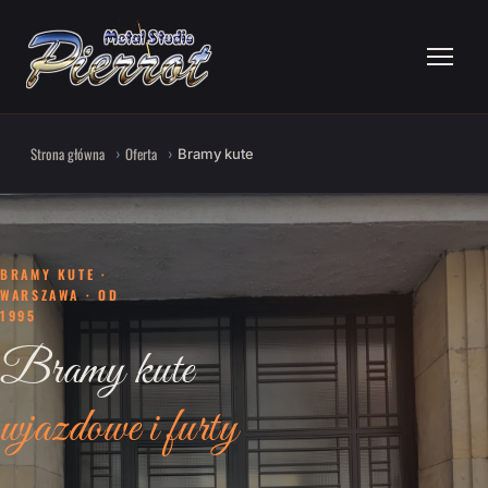
Strona główna
Oferta
Bramy kute
BRAMY KUTE ·
WARSZAWA · OD
1995
Bramy kute
wjazdowe i furty