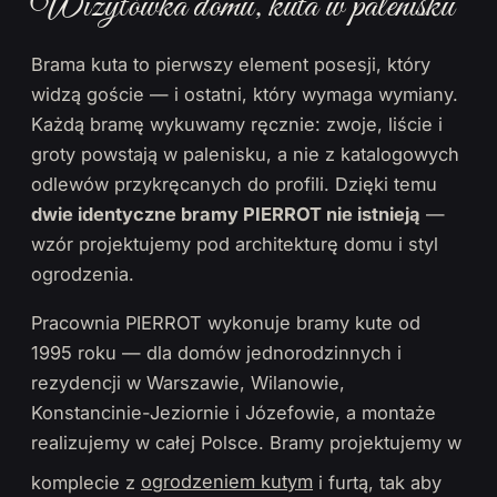
Wizytówka domu, kuta w palenisku
Brama kuta to pierwszy element posesji, który
widzą goście — i ostatni, który wymaga wymiany.
Każdą bramę wykuwamy ręcznie: zwoje, liście i
groty powstają w palenisku, a nie z katalogowych
odlewów przykręcanych do profili. Dzięki temu
dwie identyczne bramy PIERROT nie istnieją
—
wzór projektujemy pod architekturę domu i styl
ogrodzenia.
Pracownia PIERROT wykonuje bramy kute od
1995 roku — dla domów jednorodzinnych i
rezydencji w Warszawie, Wilanowie,
Konstancinie-Jeziornie i Józefowie, a montaże
realizujemy w całej Polsce. Bramy projektujemy w
komplecie z
ogrodzeniem kutym
i furtą, tak aby