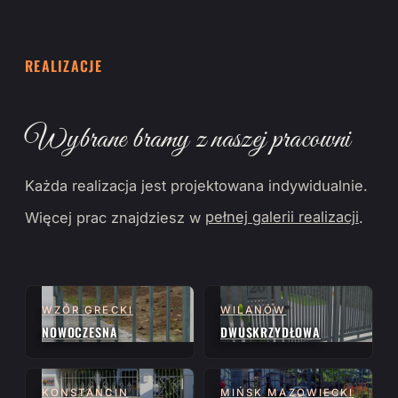
REALIZACJE
Wybrane bramy z naszej pracowni
Każda realizacja jest projektowana indywidualnie.
Więcej prac znajdziesz w
pełnej galerii realizacji
.
WZÓR GRECKI
WILANÓW
NOWOCZESNA
DWUSKRZYDŁOWA
KONSTANCIN
MIŃSK MAZOWIECKI