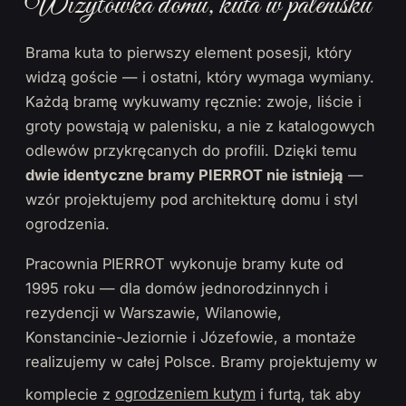
Wizytówka domu, kuta w palenisku
Brama kuta to pierwszy element posesji, który
widzą goście — i ostatni, który wymaga wymiany.
Każdą bramę wykuwamy ręcznie: zwoje, liście i
groty powstają w palenisku, a nie z katalogowych
odlewów przykręcanych do profili. Dzięki temu
dwie identyczne bramy PIERROT nie istnieją
—
wzór projektujemy pod architekturę domu i styl
ogrodzenia.
Pracownia PIERROT wykonuje bramy kute od
1995 roku — dla domów jednorodzinnych i
rezydencji w Warszawie, Wilanowie,
Konstancinie-Jeziornie i Józefowie, a montaże
realizujemy w całej Polsce. Bramy projektujemy w
komplecie z
ogrodzeniem kutym
i furtą, tak aby