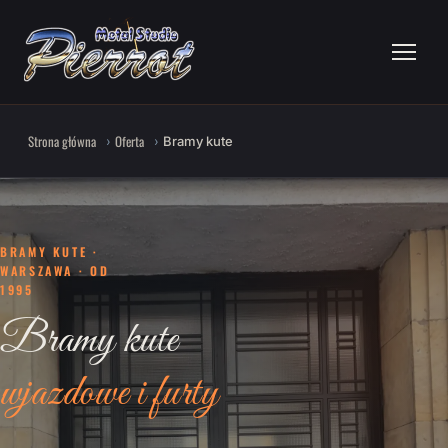
Strona główna
Oferta
Bramy kute
BRAMY KUTE ·
WARSZAWA · OD
1995
Bramy kute
wjazdowe i furty