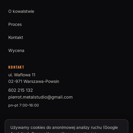
O kowalstwie
Proces
Kontakt
Wycena
KONTAKT
ul. Waflowa 11
02-971 Warszawa-Powsin
602 215 132
pierrot.metalstudio@gmail.com
pn–pt 7:00–16:00
Używamy cookies do anonimowej analizy ruchu (Google
© 2026 PIERROT Metal Studio · Tomasz Brokman, Mistrz Sztuki