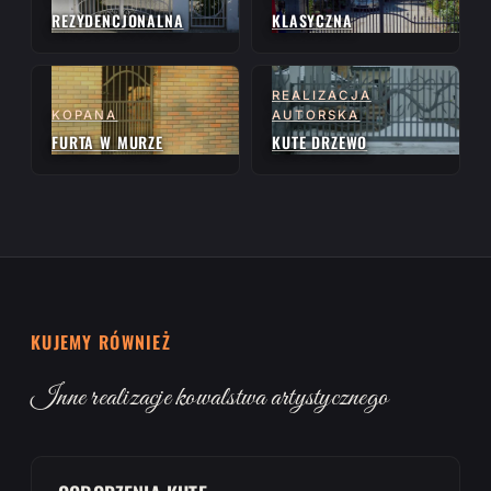
REZYDENCJONALNA
KLASYCZNA
REALIZACJA
KOPANA
AUTORSKA
FURTA W MURZE
KUTE DRZEWO
KUJEMY RÓWNIEŻ
Inne realizacje kowalstwa artystycznego