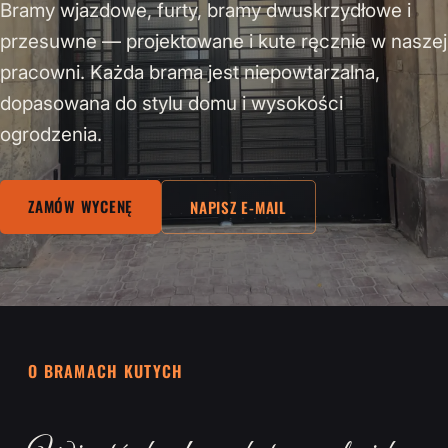
Bramy wjazdowe, furty, bramy dwuskrzydłowe i
przesuwne — projektowane i kute ręcznie w naszej
pracowni. Każda brama jest niepowtarzalna,
dopasowana do stylu domu i wysokości
ogrodzenia.
ZAMÓW WYCENĘ
NAPISZ E-MAIL
O BRAMACH KUTYCH