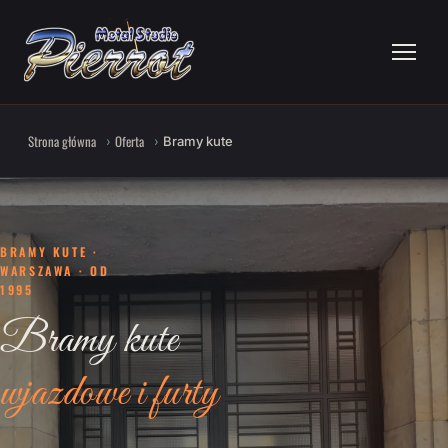
Strona główna
Oferta
Bramy kute
BRAMY KUTE ·
WARSZAWA · OD
1995
Bramy kute
wjazdowe i furty