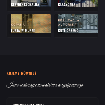
REZYDENCJONALNA
KLASYCZNA
REALIZACJA
KOPANA
AUTORSKA
FURTA W MURZE
KUTE DRZEWO
KUJEMY RÓWNIEŻ
Inne realizacje kowalstwa artystycznego