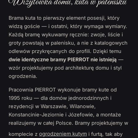
Wizytówka domu, kuta w palenisku
Brama kuta to pierwszy element posesji, który
widzą goście — i ostatni, który wymaga wymiany.
Każdą bramę wykuwamy ręcznie: zwoje, liście i
groty powstają w palenisku, a nie z katalogowych
odlewów przykręcanych do profili. Dzięki temu
dwie identyczne bramy PIERROT nie istnieją
—
wzór projektujemy pod architekturę domu i styl
ogrodzenia.
Pracownia PIERROT wykonuje bramy kute od
1995 roku — dla domów jednorodzinnych i
rezydencji w Warszawie, Wilanowie,
Konstancinie-Jeziornie i Józefowie, a montaże
realizujemy w całej Polsce. Bramy projektujemy w
komplecie z
ogrodzeniem kutym
i furtą, tak aby