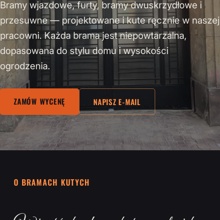
Bramy wjazdowe, furty, bramy dwuskrzydłowe i
przesuwne — projektowane i kute ręcznie w naszej
pracowni. Każda brama jest niepowtarzalna,
dopasowana do stylu domu i wysokości
ogrodzenia.
ZAMÓW WYCENĘ
NAPISZ E-MAIL
O BRAMACH KUTYCH