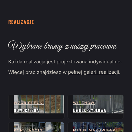
REALIZACJE
Wybrane bramy z naszej pracowni
Każda realizacja jest projektowana indywidualnie.
Więcej prac znajdziesz w
pełnej galerii realizacji
.
WZÓR GRECKI
WILANÓW
NOWOCZESNA
DWUSKRZYDŁOWA
KONSTANCIN
MIŃSK MAZOWIECKI