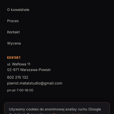
O kowalstwie
Proces
Kontakt
Wycena
KONTAKT
ul. Waflowa 11
02-971 Warszawa-Powsin
602 215 132
pierrot.metalstudio@gmail.com
pn–pt 7:00–16:00
Używamy cookies do anonimowej analizy ruchu (Google
© 2026 PIERROT Metal Studio · Tomasz Brokman, Mistrz Sztuki